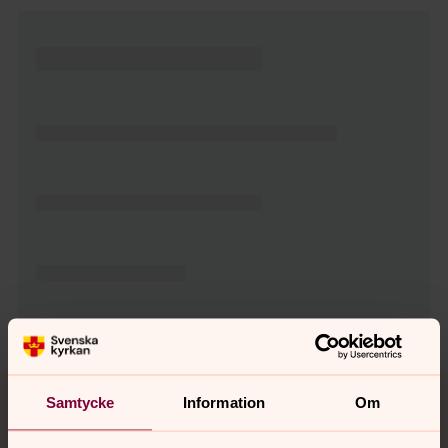
Tillbaka till toppen
Tillbaka till innehållet
Samtycke
Information
Om