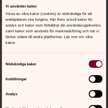
Vi använder kakor
Kontakt
Vissa av våra kakor (cookies) är nödvändiga för att
webbplatsen ska fungera. Här finns också kakor för
Kalender
analys och kakor som förbättrar din användarupplevelse,
samt kakor som används för marknadsföring och när vi
länkar vidare till andra plattformar. Läs mer om våra
kakor.
Hitta snabbt
Samtyckesval
Sociala kanaler
Nödvändiga kakor
Inställningar
Analys
Jourhavande präst