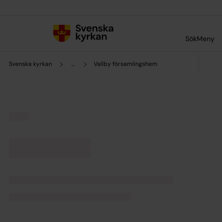
Till innehållet
Till undermeny
Sök
Meny
Svenska kyrkan
...
Vallby församlingshem