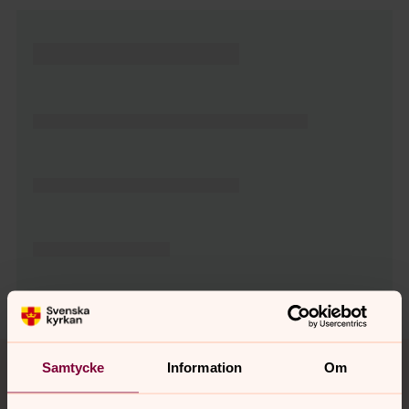
Tillbaka till toppen
Tillbaka till innehållet
Samtycke
Information
Om