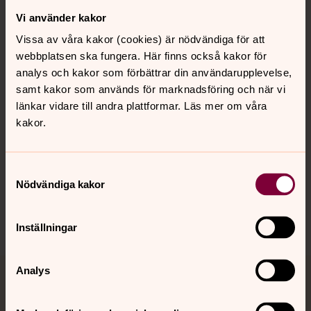
Vi använder kakor
Kontakt
Vissa av våra kakor (cookies) är nödvändiga för att
webbplatsen ska fungera. Här finns också kakor för
Kalender
analys och kakor som förbättrar din användarupplevelse,
samt kakor som används för marknadsföring och när vi
länkar vidare till andra plattformar. Läs mer om våra
kakor.
Hitta snabbt
Samtyckesval
Sociala kanaler
Nödvändiga kakor
Inställningar
Analys
Jourhavande präst