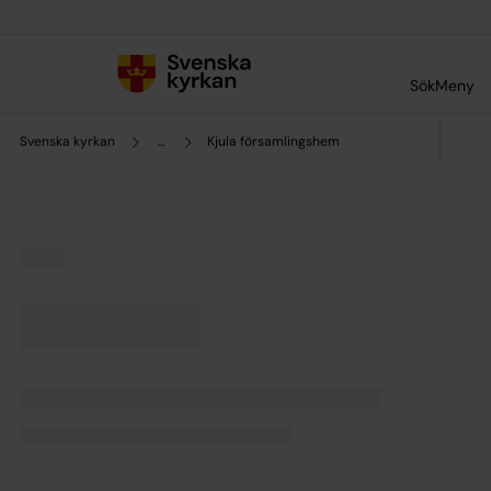
Till innehållet
Till undermeny
Sök
Meny
Svenska kyrkan
...
Kjula församlingshem