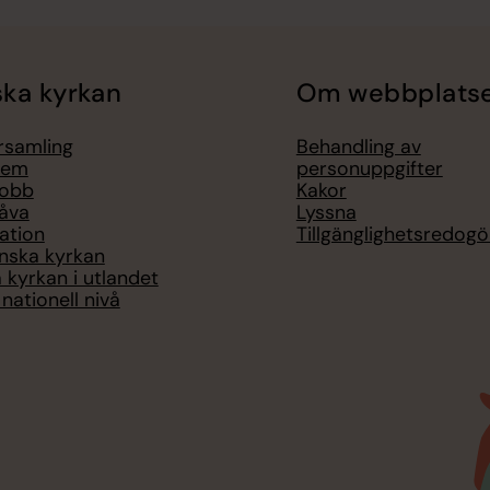
ka kyrkan
Om webbplats
örsamling
Behandling av
lem
personuppgifter
jobb
Kakor
åva
Lyssna
ation
Tillgänglighetsredogö
nska kyrkan
 kyrkan i utlandet
nationell nivå