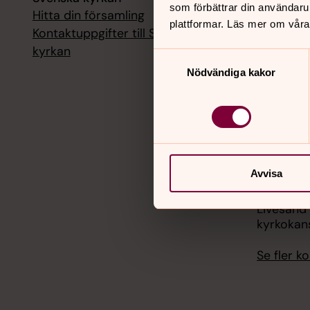
som förbättrar din användaru
Hitta din församling
Livesänd
plattformar. Läs mer om våra
kyrkokans
Kontaktuppgifter till Svenska
kyrkan
Samtyckesval
18 augusti
Nödvändiga kakor
Livesänd
kyrkokans
25 august
Livesänd
kyrkokans
Avvisa
1 septemb
Livesänd
kyrkokans
Se fler 