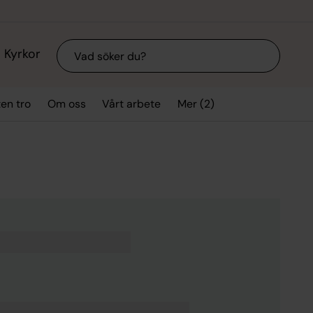
Sök
Kyrkor
Mer (2)
ten tro
Om oss
Vårt arbete