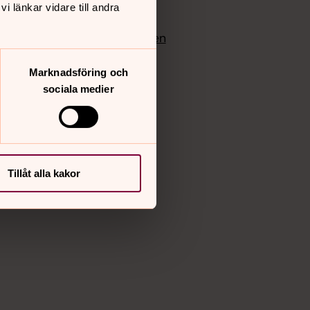
 länkar vidare till andra
edlem
Instagram
Vimeo
yrkan
Bloggportalen
Marknadsföring och
sociala medier
Tillåt alla kakor