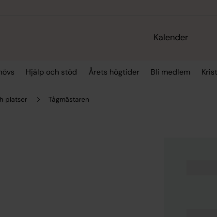
Kalender
hövs
Hjälp och stöd
Årets högtider
Bli medlem
Kris
h platser
Tågmästaren