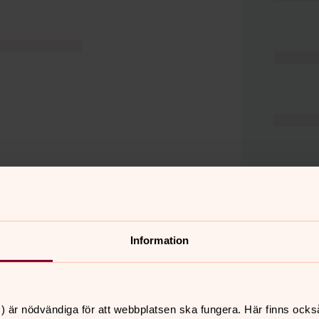
Information
er
Hitta snabbt
) är nödvändiga för att webbplatsen ska fungera. Här finns ocks
Hjälp och stöd
 11.00