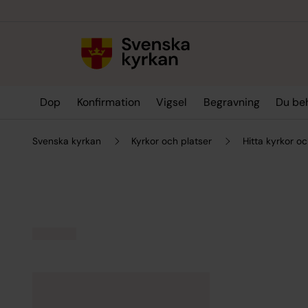
Till innehållet
Till undermeny
Dop
Konfirmation
Vigsel
Begravning
Du be
Svenska kyrkan
Kyrkor och platser
Hitta kyrkor oc