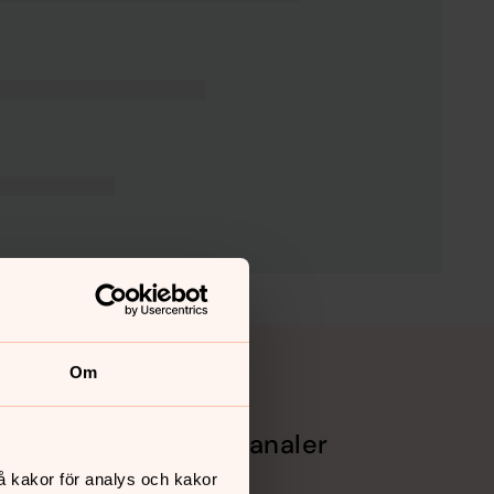
Om
Sociala kanaler
å kakor för analys och kakor
Facebook