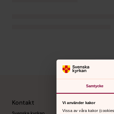
Tillbaka till toppen
Tillbaka till innehållet
Samtycke
Kontakt
Kalend
Vi använder kakor
Vissa av våra kakor (cookies
Svenska kyrkan
11 augusti