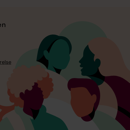
en
relse