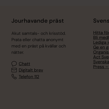
Jourhavande präst
Svens
Hitta f
Akut samtals- och krisstöd.
Bli med
Prata eller chatta anonymt
Lediga 
med en präst på kvällar och
Ge en g
Organis
nätter.
Act Sve
Svenska
Chatt
Press – 
Digitalt brev
Telefon 112