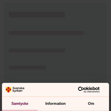
Tillbaka till toppen
Tillbaka till innehållet
Samtycke
Information
Om