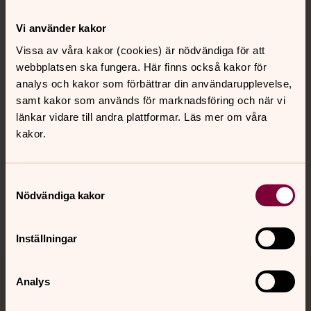
Kontakt
Vi använder kakor
Vissa av våra kakor (cookies) är nödvändiga för att
webbplatsen ska fungera. Här finns också kakor för
Kalender
analys och kakor som förbättrar din användarupplevelse,
samt kakor som används för marknadsföring och när vi
länkar vidare till andra plattformar. Läs mer om våra
Hitta snabbt
kakor.
Sociala kanaler
Samtyckesval
Nödvändiga kakor
Inställningar
Analys
Jourhavande präst