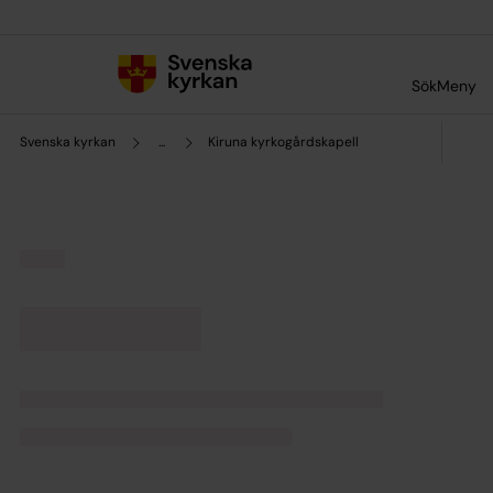
Till innehållet
Till undermeny
Sök
Meny
Svenska kyrkan
...
Kiruna kyrkogårdskapell