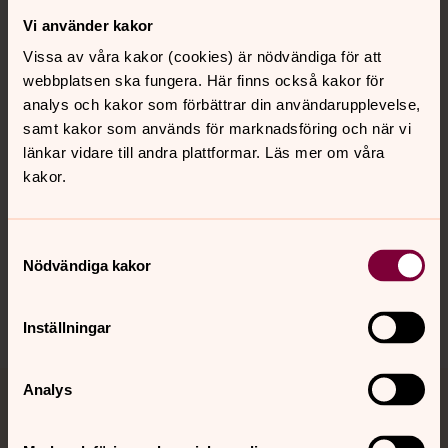
Vi använder kakor
Kontakt
Vissa av våra kakor (cookies) är nödvändiga för att
webbplatsen ska fungera. Här finns också kakor för
Kalender
analys och kakor som förbättrar din användarupplevelse,
samt kakor som används för marknadsföring och när vi
länkar vidare till andra plattformar. Läs mer om våra
kakor.
Hitta snabbt
Samtyckesval
Sociala kanaler
Nödvändiga kakor
Inställningar
Analys
Jourhavande präst