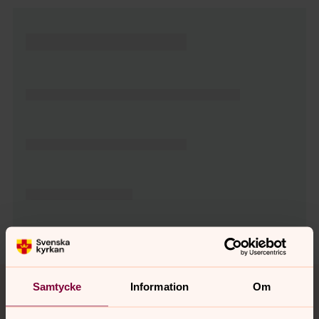
Tillbaka till toppen
Tillbaka till innehållet
Samtycke
Information
Om