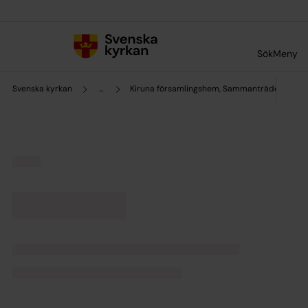
Till innehållet
Till undermeny
Sök
Meny
Svenska kyrkan
...
Kiruna församlingshem, Sammanträdesrum, b