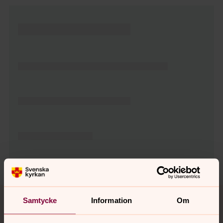
Tillbaka till toppen
Tillbaka till innehållet
Samtycke
Information
Om