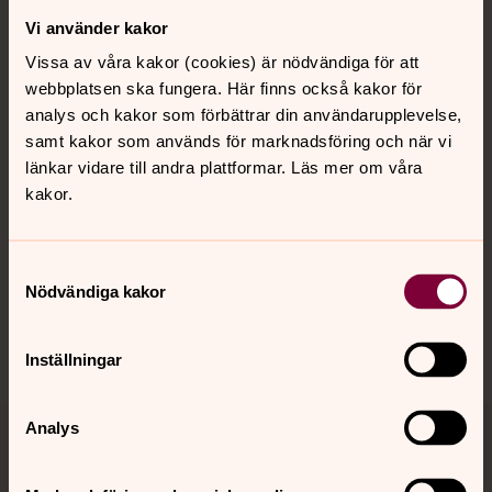
Vi använder kakor
Kontakt
Vissa av våra kakor (cookies) är nödvändiga för att
webbplatsen ska fungera. Här finns också kakor för
Kalender
analys och kakor som förbättrar din användarupplevelse,
samt kakor som används för marknadsföring och när vi
länkar vidare till andra plattformar. Läs mer om våra
kakor.
Hitta snabbt
Samtyckesval
Sociala kanaler
Nödvändiga kakor
Inställningar
Analys
Jourhavande präst