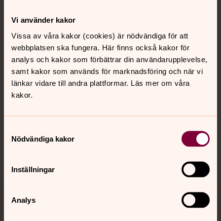
Kontakt
Vi använder kakor
Vissa av våra kakor (cookies) är nödvändiga för att
webbplatsen ska fungera. Här finns också kakor för
Kalender
analys och kakor som förbättrar din användarupplevelse,
samt kakor som används för marknadsföring och när vi
länkar vidare till andra plattformar. Läs mer om våra
Hitta snabbt
kakor.
Sociala kanaler
Samtyckesval
Nödvändiga kakor
Inställningar
Analys
Jourhavande präst