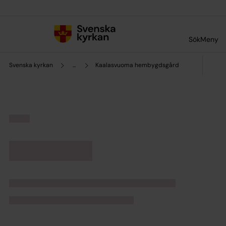
Till innehållet
Till undermeny
Sök
Meny
Svenska kyrkan
...
Kaalasvuoma hembygdsgård