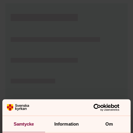
Tillbaka till toppen
Tillbaka till innehållet
Samtycke
Information
Om