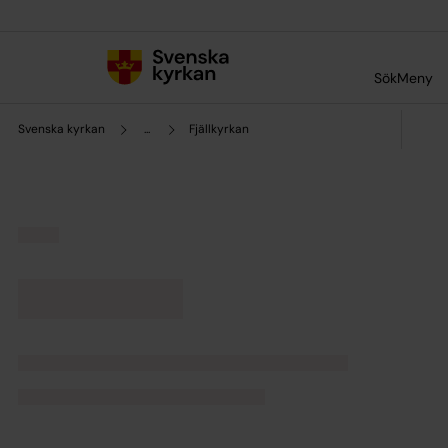
Till innehållet
Till undermeny
Sök
Meny
Svenska kyrkan
...
Fjällkyrkan