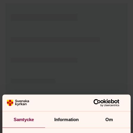
Tillbaka till toppen
Tillbaka till innehållet
Samtycke
Information
Om