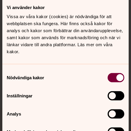
Vi använder kakor
Kontakt
Vissa av våra kakor (cookies) är nödvändiga för att
webbplatsen ska fungera. Här finns också kakor för
Kalender
analys och kakor som förbättrar din användarupplevelse,
samt kakor som används för marknadsföring och när vi
länkar vidare till andra plattformar. Läs mer om våra
kakor.
Hitta snabbt
Samtyckesval
Sociala kanaler
Nödvändiga kakor
Inställningar
Analys
Jourhavande präst