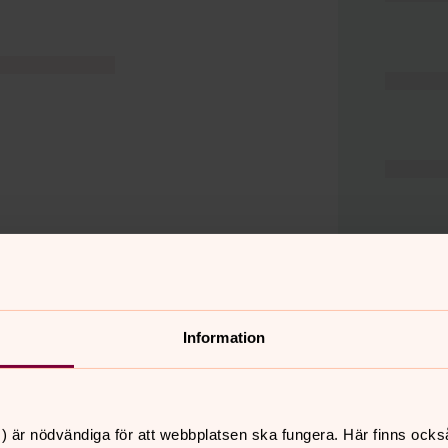
Information
er
Hitta snabbt
) är nödvändiga för att webbplatsen ska fungera. Här finns ocks
Hjälp och stöd
 11.00