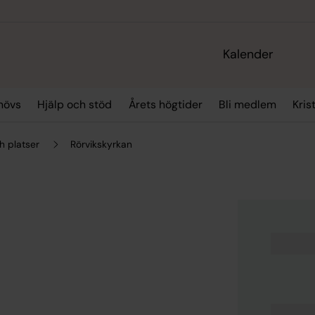
Kalender
hövs
Hjälp och stöd
Årets högtider
Bli medlem
Kris
h platser
Rörvikskyrkan