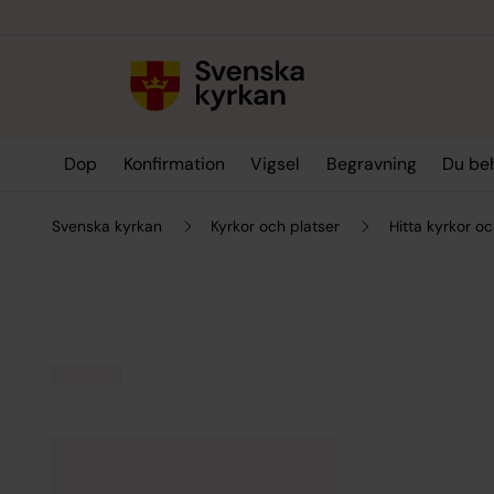
Till innehållet
Till undermeny
Dop
Konfirmation
Vigsel
Begravning
Du be
Svenska kyrkan
Kyrkor och platser
Hitta kyrkor oc