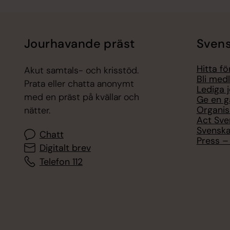
Jourhavande präst
Svens
Hitta f
Akut samtals- och krisstöd.
Bli med
Prata eller chatta anonymt
Lediga 
med en präst på kvällar och
Ge en g
Organis
nätter.
Act Sve
Svenska
Chatt
Press – 
Digitalt brev
Telefon 112