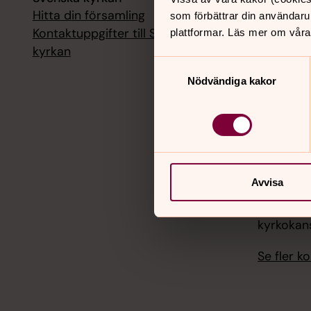
Hitta din församling
Livesänd
som förbättrar din användaru
kyrkokans
Kontaktuppgifter till Svenska
plattformar. Läs mer om våra
kyrkan
18 augusti
Samtyckesval
Livesänd
Nödvändiga kakor
kyrkokans
25 august
Livesänd
kyrkokans
Avvisa
1 septemb
Livesänd
kyrkokans
Se fler 