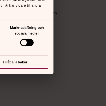
edlem
Instagram
 länkar vidare till andra
Vimeo
yrkan
Bloggportalen
Marknadsföring och
sociala medier
Tillåt alla kakor