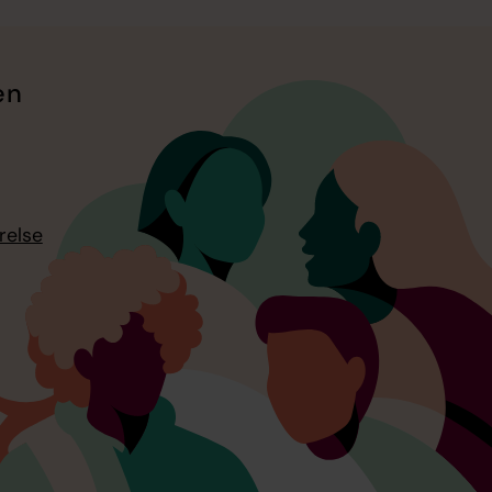
en
relse