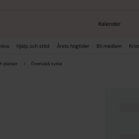
Kalender
hövs
Hjälp och stöd
Årets högtider
Bli medlem
Kris
h platser
Överluleå kyrka