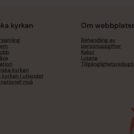
ka kyrkan
Om webbplats
örsamling
Behandling av
lem
personuppgifter
jobb
Kakor
åva
Lyssna
ation
Tillgänglighetsredogö
nska kyrkan
 kyrkan i utlandet
nationell nivå