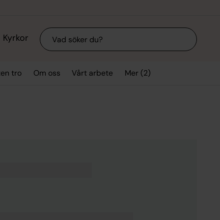
Sök
Kyrkor
Mer (2)
ten tro
Om oss
Vårt arbete