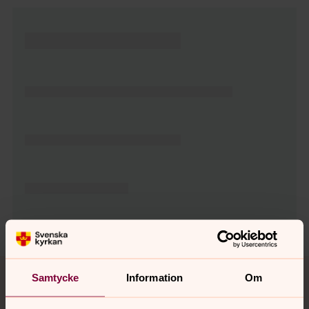
Tillbaka till toppen
Tillbaka till innehållet
Samtycke
Information
Om