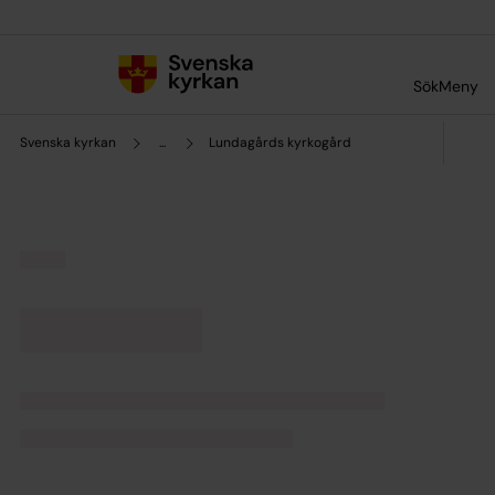
Till innehållet
Till undermeny
Sök
Meny
Svenska kyrkan
...
Lundagårds kyrkogård