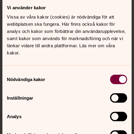
Vi använder kakor
Kontakt
Vissa av våra kakor (cookies) är nödvändiga för att
webbplatsen ska fungera. Här finns också kakor för
Kalender
analys och kakor som förbättrar din användarupplevelse,
samt kakor som används för marknadsföring och när vi
länkar vidare till andra plattformar. Läs mer om våra
kakor.
Hitta snabbt
Samtyckesval
Sociala kanaler
Nödvändiga kakor
Inställningar
Analys
Jourhavande präst