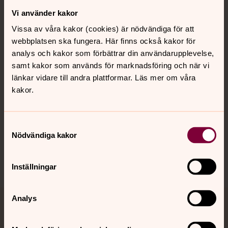
Vi använder kakor
Kontakt
Vissa av våra kakor (cookies) är nödvändiga för att
webbplatsen ska fungera. Här finns också kakor för
Kalender
analys och kakor som förbättrar din användarupplevelse,
samt kakor som används för marknadsföring och när vi
länkar vidare till andra plattformar. Läs mer om våra
kakor.
Hitta snabbt
Samtyckesval
Sociala kanaler
Nödvändiga kakor
Inställningar
Analys
Jourhavande präst