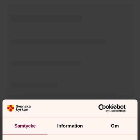
Tillbaka till toppen
Tillbaka till innehållet
Samtycke
Information
Om