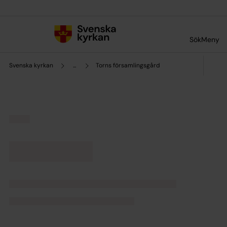
Till innehållet
Till undermeny
Sök
Meny
Svenska kyrkan
...
Torns församlingsgård