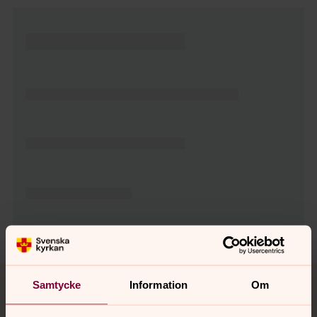
Tillbaka till toppen
Tillbaka till innehållet
Samtycke
Information
Om