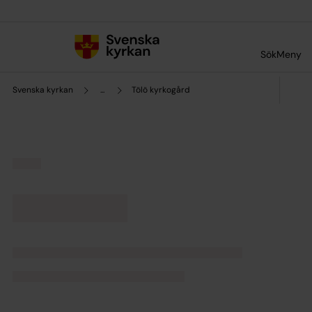
Till innehållet
Till undermeny
Sök
Meny
Svenska kyrkan
...
Tölö kyrkogård