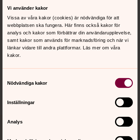
Vi använder kakor
Kontakt
Vissa av våra kakor (cookies) är nödvändiga för att
webbplatsen ska fungera. Här finns också kakor för
Kalender
analys och kakor som förbättrar din användarupplevelse,
samt kakor som används för marknadsföring och när vi
länkar vidare till andra plattformar. Läs mer om våra
kakor.
Hitta snabbt
Samtyckesval
Sociala kanaler
Nödvändiga kakor
Inställningar
Analys
Jourhavande präst