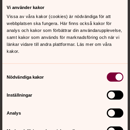
Vi använder kakor
Kontakt
Vissa av våra kakor (cookies) är nödvändiga för att
webbplatsen ska fungera. Här finns också kakor för
Kalender
analys och kakor som förbättrar din användarupplevelse,
samt kakor som används för marknadsföring och när vi
länkar vidare till andra plattformar. Läs mer om våra
kakor.
Hitta snabbt
Samtyckesval
Sociala kanaler
Nödvändiga kakor
Inställningar
Analys
Jourhavande präst