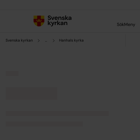
Till innehållet
Till undermeny
Sök
Meny
Svenska kyrkan
...
Hanhals kyrka