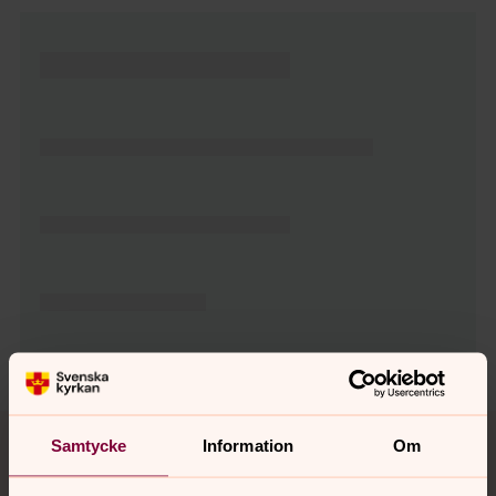
Tillbaka till toppen
Tillbaka till innehållet
Samtycke
Information
Om