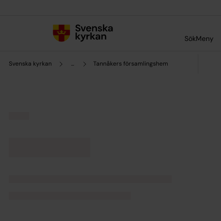
Till innehållet
Till undermeny
Sök
Meny
Svenska kyrkan
...
Tannåkers församlingshem