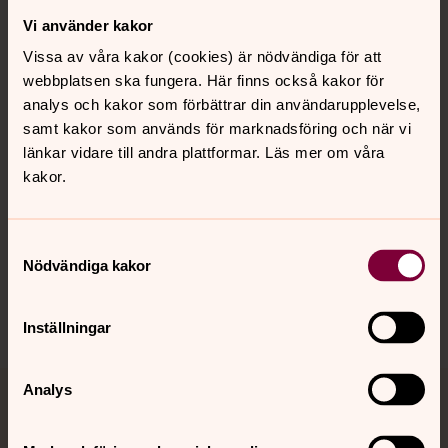
Vi använder kakor
Kontakt
Vissa av våra kakor (cookies) är nödvändiga för att
webbplatsen ska fungera. Här finns också kakor för
Kalender
analys och kakor som förbättrar din användarupplevelse,
samt kakor som används för marknadsföring och när vi
länkar vidare till andra plattformar. Läs mer om våra
kakor.
Hitta snabbt
Samtyckesval
Sociala kanaler
Nödvändiga kakor
Inställningar
Analys
Jourhavande präst