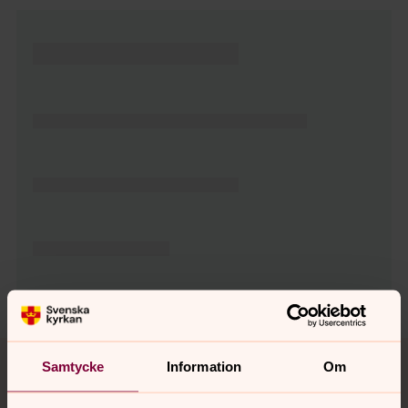
Tillbaka till toppen
Tillbaka till innehållet
Samtycke
Information
Om