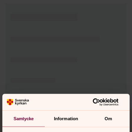
Tillbaka till toppen
Tillbaka till innehållet
Samtycke
Information
Om