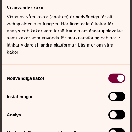
Vi använder kakor
Kontakt
Vissa av våra kakor (cookies) är nödvändiga för att
webbplatsen ska fungera. Här finns också kakor för
Kalender
analys och kakor som förbättrar din användarupplevelse,
samt kakor som används för marknadsföring och när vi
länkar vidare till andra plattformar. Läs mer om våra
kakor.
Hitta snabbt
Samtyckesval
Sociala kanaler
Nödvändiga kakor
Inställningar
Analys
Jourhavande präst