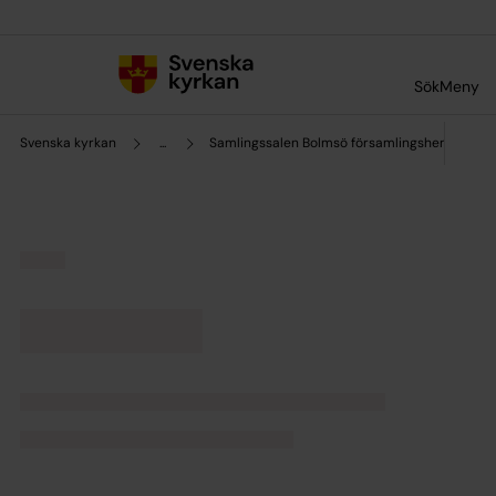
Till innehållet
Till undermeny
Sök
Meny
Svenska kyrkan
...
Samlingssalen Bolmsö församlingshem