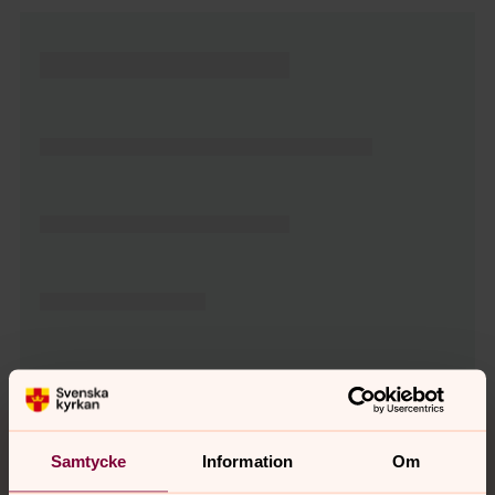
Tillbaka till toppen
Tillbaka till innehållet
Samtycke
Information
Om