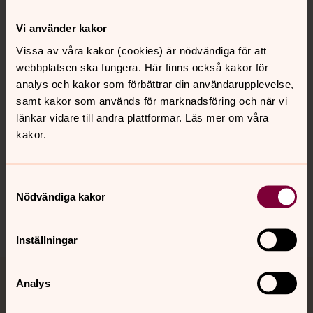
Kontakt
Vi använder kakor
Vissa av våra kakor (cookies) är nödvändiga för att
webbplatsen ska fungera. Här finns också kakor för
Kalender
analys och kakor som förbättrar din användarupplevelse,
samt kakor som används för marknadsföring och när vi
länkar vidare till andra plattformar. Läs mer om våra
Hitta snabbt
kakor.
Sociala kanaler
Samtyckesval
Nödvändiga kakor
Inställningar
Analys
Jourhavande präst