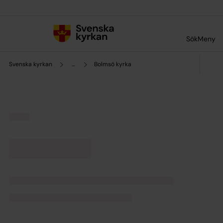
Till innehållet
Till undermeny
Sök
Meny
Svenska kyrkan
...
Bolmsö kyrka