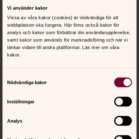
Vi använder kakor
Kontakt
Vissa av våra kakor (cookies) är nödvändiga för att
webbplatsen ska fungera. Här finns också kakor för
Kalender
analys och kakor som förbättrar din användarupplevelse,
samt kakor som används för marknadsföring och när vi
länkar vidare till andra plattformar. Läs mer om våra
kakor.
Hitta snabbt
Samtyckesval
Sociala kanaler
Nödvändiga kakor
Inställningar
Analys
Jourhavande präst