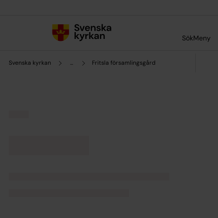
Till innehållet
Till undermeny
Sök
Meny
Svenska kyrkan
...
Fritsla församlingsgård