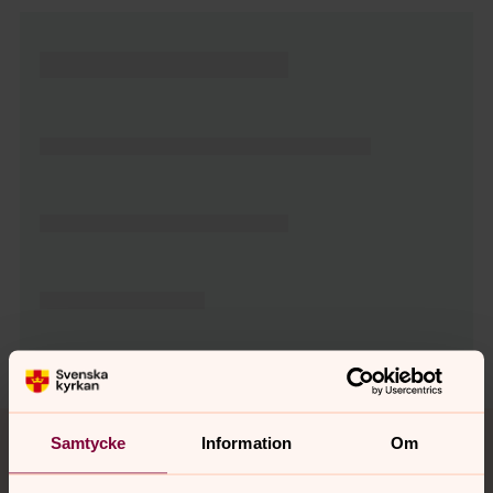
Tillbaka till toppen
Tillbaka till innehållet
Samtycke
Information
Om