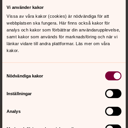
Vi använder kakor
Kontakt
Vissa av våra kakor (cookies) är nödvändiga för att
webbplatsen ska fungera. Här finns också kakor för
Kalender
analys och kakor som förbättrar din användarupplevelse,
samt kakor som används för marknadsföring och när vi
länkar vidare till andra plattformar. Läs mer om våra
kakor.
Hitta snabbt
Samtyckesval
Sociala kanaler
Nödvändiga kakor
Inställningar
Analys
Jourhavande präst