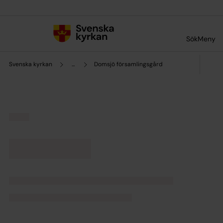
Till innehållet
Till undermeny
Sök
Meny
Svenska kyrkan
...
Domsjö församlingsgård