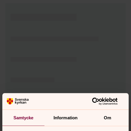
Tillbaka till toppen
Tillbaka till innehållet
Samtycke
Information
Om