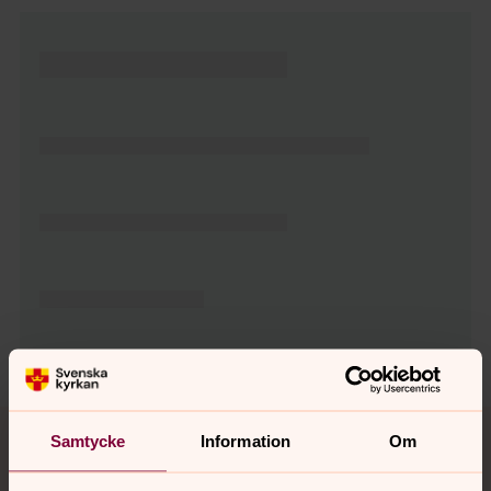
Tillbaka till toppen
Tillbaka till innehållet
Samtycke
Information
Om