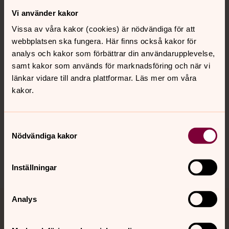
Vi använder kakor
Kontakt
Vissa av våra kakor (cookies) är nödvändiga för att
webbplatsen ska fungera. Här finns också kakor för
Kalender
analys och kakor som förbättrar din användarupplevelse,
samt kakor som används för marknadsföring och när vi
länkar vidare till andra plattformar. Läs mer om våra
kakor.
Hitta snabbt
Samtyckesval
Sociala kanaler
Nödvändiga kakor
Inställningar
Analys
Jourhavande präst