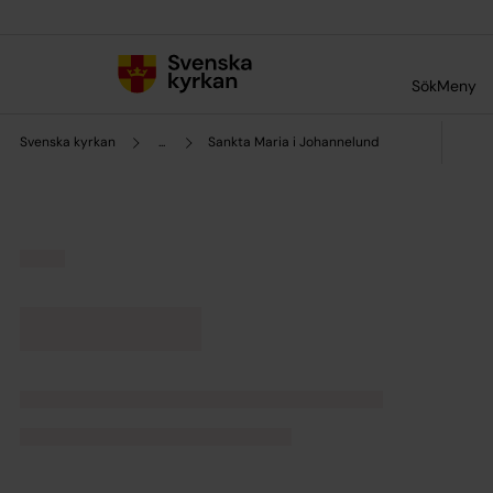
Till innehållet
Till undermeny
Sök
Meny
Svenska kyrkan
...
Sankta Maria i Johannelund