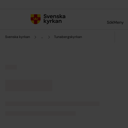
Till innehållet
Till undermeny
Sök
Meny
Svenska kyrkan
...
Tunabergskyrkan