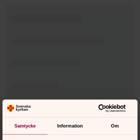
Tillbaka till toppen
Tillbaka till innehållet
Samtycke
Information
Om