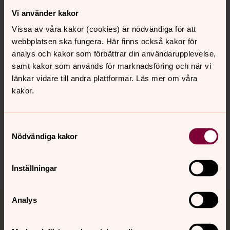
Vi använder kakor
Kontakt
Vissa av våra kakor (cookies) är nödvändiga för att
webbplatsen ska fungera. Här finns också kakor för
Kalender
analys och kakor som förbättrar din användarupplevelse,
samt kakor som används för marknadsföring och när vi
länkar vidare till andra plattformar. Läs mer om våra
kakor.
Hitta snabbt
Samtyckesval
Sociala kanaler
Nödvändiga kakor
Inställningar
Analys
Jourhavande präst