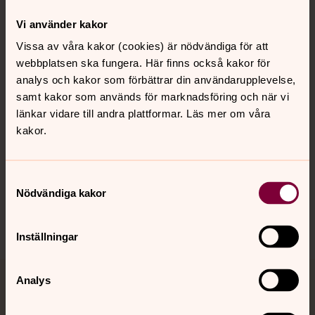
Kontakt
Vi använder kakor
Vissa av våra kakor (cookies) är nödvändiga för att
webbplatsen ska fungera. Här finns också kakor för
Kalender
analys och kakor som förbättrar din användarupplevelse,
samt kakor som används för marknadsföring och när vi
länkar vidare till andra plattformar. Läs mer om våra
Hitta snabbt
kakor.
Sociala kanaler
Samtyckesval
Nödvändiga kakor
Inställningar
Analys
Jourhavande präst