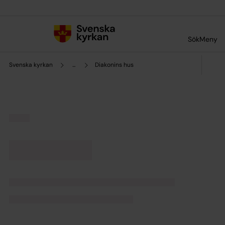
Till innehållet
Till undermeny
Sök
Meny
Svenska kyrkan
...
Diakonins hus