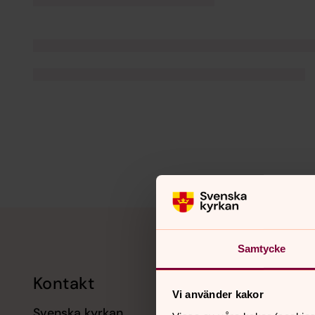
Tillbaka till toppen
Tillbaka till innehållet
Samtycke
Kontakt
Kalend
Vi använder kakor
Svenska kyrkan
11 augusti