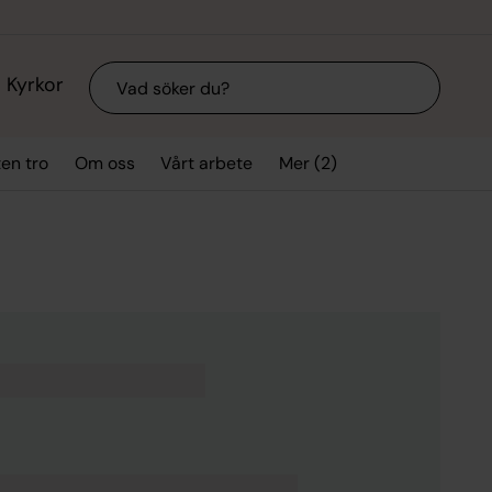
Sök
Kyrkor
Mer (2)
ten tro
Om oss
Vårt arbete