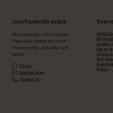
Jourhavande präst
Svens
Hitta f
Akut samtals- och krisstöd.
Bli med
Prata eller chatta anonymt
Lediga 
med en präst på kvällar och
Ge en g
Organis
nätter.
Act Sve
Svenska
Chatt
Press – 
Digitalt brev
Telefon 112