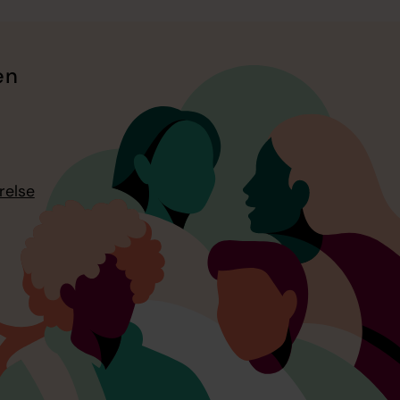
en
relse