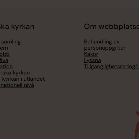
ka kyrkan
Om webbplats
örsamling
Behandling av
lem
personuppgifter
jobb
Kakor
åva
Lyssna
ation
Tillgänglighetsredogö
nska kyrkan
 kyrkan i utlandet
nationell nivå