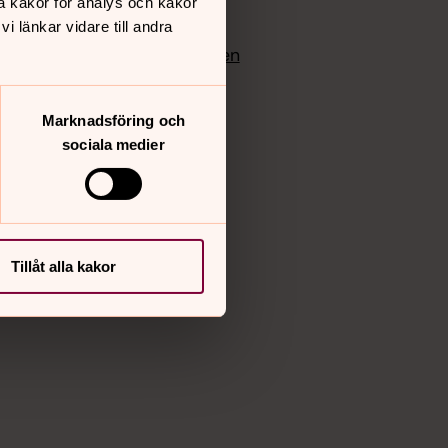
å kakor för analys och kakor
edlem
Instagram
 länkar vidare till andra
Vimeo
yrkan
Bloggportalen
Marknadsföring och
sociala medier
Tillåt alla kakor