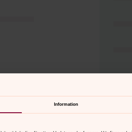
Information
er
Hitta snabbt
Hjälp och stöd
 11.00