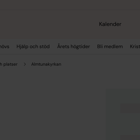
Kalender
hövs
Hjälp och stöd
Årets högtider
Bli medlem
Kris
h platser
Almtunakyrkan