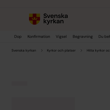
Till innehållet
Till undermeny
Dop
Konfirmation
Vigsel
Begravning
Du be
Svenska kyrkan
Kyrkor och platser
Hitta kyrkor oc