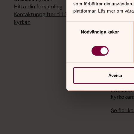
som förbättrar din användaru
Hitta din församling
Livesänd
plattformar. Läs mer om våra
kyrkokans
Kontaktuppgifter till Svenska
kyrkan
Samtyckesval
18 augusti
Nödvändiga kakor
Livesänd
kyrkokans
25 august
Livesänd
kyrkokans
Avvisa
1 septemb
Livesänd
kyrkokans
Se fler 