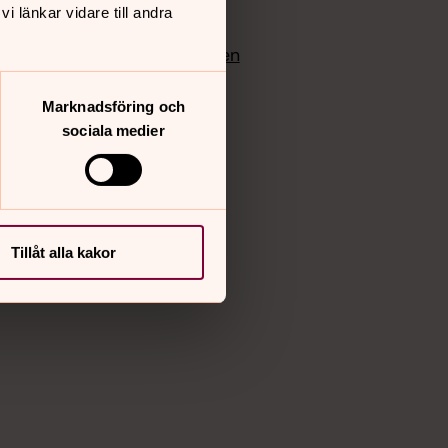
edlem
Instagram
 länkar vidare till andra
Vimeo
yrkan
Bloggportalen
Marknadsföring och
sociala medier
Tillåt alla kakor