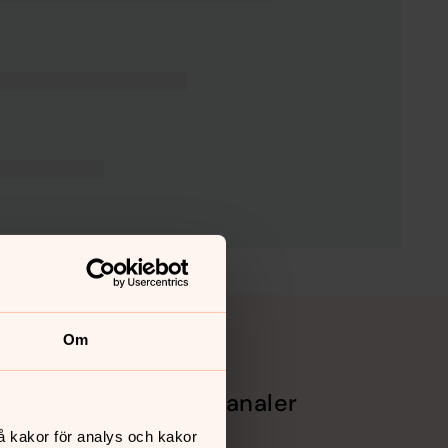
Om
Sociala kanaler
å kakor för analys och kakor
Facebook