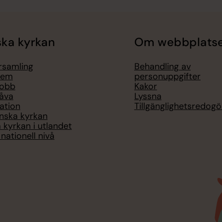
ka kyrkan
Om webbplats
örsamling
Behandling av
lem
personuppgifter
jobb
Kakor
åva
Lyssna
ation
Tillgänglighetsredogö
nska kyrkan
 kyrkan i utlandet
nationell nivå