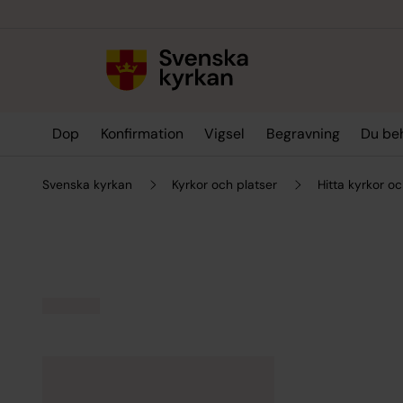
Till innehållet
Till undermeny
Dop
Konfirmation
Vigsel
Begravning
Du be
Svenska kyrkan
Kyrkor och platser
Hitta kyrkor oc