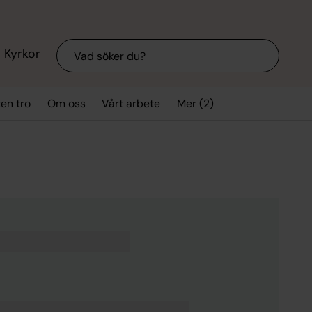
Sök
Kyrkor
Mer (2)
ten tro
Om oss
Vårt arbete