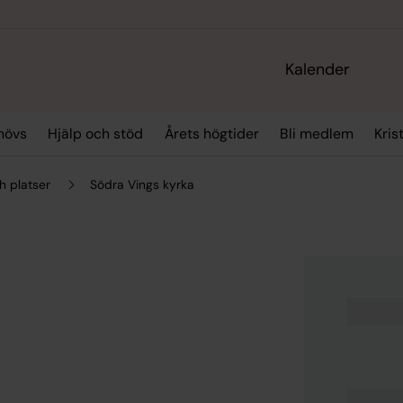
Kalender
hövs
Hjälp och stöd
Årets högtider
Bli medlem
Kris
h platser
Södra Vings kyrka