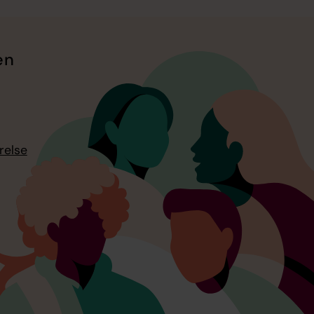
en
relse