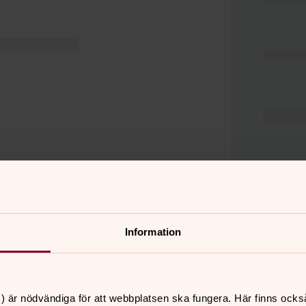
Information
er
Hitta snabbt
) är nödvändiga för att webbplatsen ska fungera. Här finns ocks
Hjälp och stöd
 11.00