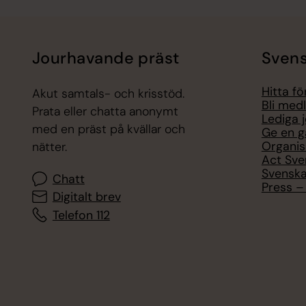
Jourhavande präst
Svens
Hitta f
Akut samtals- och krisstöd.
Bli med
Prata eller chatta anonymt
Lediga 
med en präst på kvällar och
Ge en g
Organis
nätter.
Act Sve
Svenska
Chatt
Press – 
Digitalt brev
Telefon 112