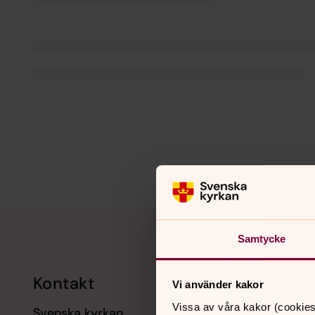
Tillbaka till toppen
Tillbaka till innehållet
Samtycke
Kontakt
Kalend
Vi använder kakor
Vissa av våra kakor (cookies
Svenska kyrkan
11 augusti