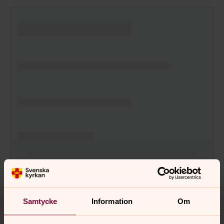
Tillbaka till toppen
Tillbaka till innehållet
Samtycke
Information
Om