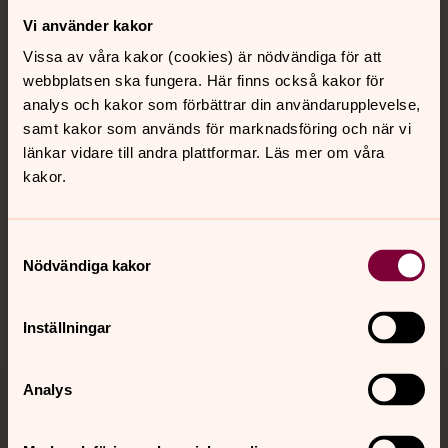
Vi använder kakor
Kontakt
Vissa av våra kakor (cookies) är nödvändiga för att
webbplatsen ska fungera. Här finns också kakor för
Kalender
analys och kakor som förbättrar din användarupplevelse,
samt kakor som används för marknadsföring och när vi
länkar vidare till andra plattformar. Läs mer om våra
kakor.
Hitta snabbt
Samtyckesval
Sociala kanaler
Nödvändiga kakor
Inställningar
Analys
Jourhavande präst