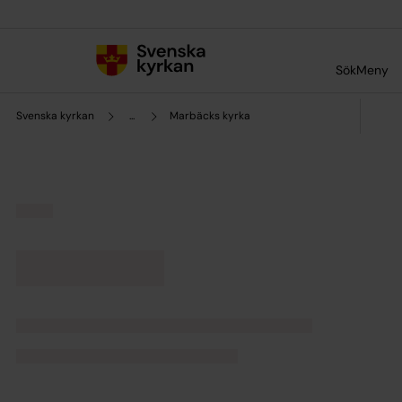
Till innehållet
Till undermeny
Sök
Meny
Svenska kyrkan
...
Marbäcks kyrka