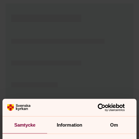
Tillbaka till toppen
Tillbaka till innehållet
Samtycke
Information
Om