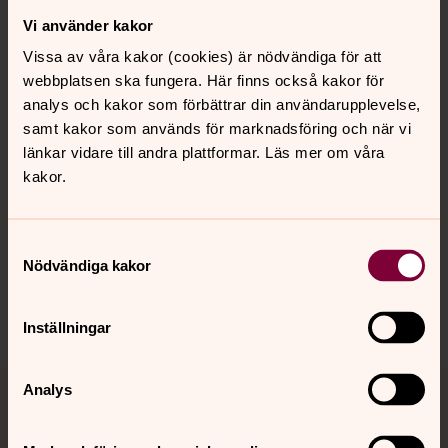
Vi använder kakor
Kontakt
Vissa av våra kakor (cookies) är nödvändiga för att
webbplatsen ska fungera. Här finns också kakor för
Kalender
analys och kakor som förbättrar din användarupplevelse,
samt kakor som används för marknadsföring och när vi
länkar vidare till andra plattformar. Läs mer om våra
kakor.
Hitta snabbt
Samtyckesval
Sociala kanaler
Nödvändiga kakor
Inställningar
Analys
Jourhavande präst