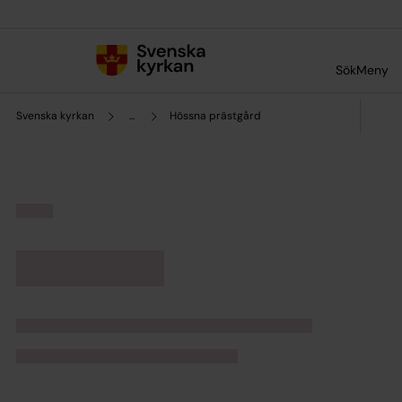
Till innehållet
Till undermeny
Sök
Meny
Svenska kyrkan
...
Hössna prästgård