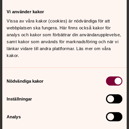
Kontakt
Vi använder kakor
Vissa av våra kakor (cookies) är nödvändiga för att
webbplatsen ska fungera. Här finns också kakor för
Kalender
analys och kakor som förbättrar din användarupplevelse,
samt kakor som används för marknadsföring och när vi
länkar vidare till andra plattformar. Läs mer om våra
Hitta snabbt
kakor.
Sociala kanaler
Samtyckesval
Nödvändiga kakor
Inställningar
Analys
Jourhavande präst