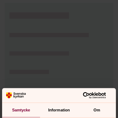
Tillbaka till toppen
Tillbaka till innehållet
Samtycke
Information
Om