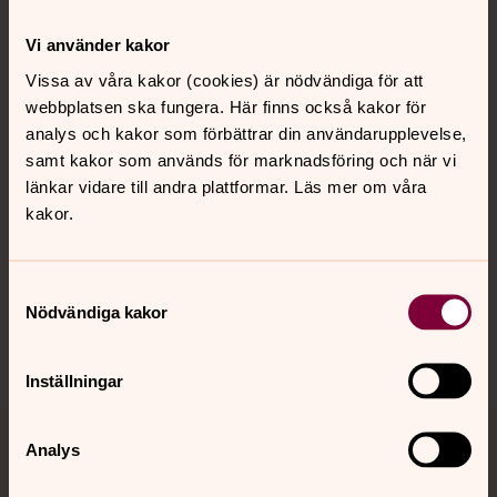
Kontakt
Vi använder kakor
Vissa av våra kakor (cookies) är nödvändiga för att
webbplatsen ska fungera. Här finns också kakor för
Kalender
analys och kakor som förbättrar din användarupplevelse,
samt kakor som används för marknadsföring och när vi
länkar vidare till andra plattformar. Läs mer om våra
Hitta snabbt
kakor.
Sociala kanaler
Samtyckesval
Nödvändiga kakor
Inställningar
Analys
Jourhavande präst