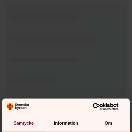
Tillbaka till toppen
Tillbaka till innehållet
Samtycke
Information
Om