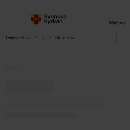
Till innehållet
Till undermeny
Sök
Meny
Svenska kyrkan
...
Härna kyrka