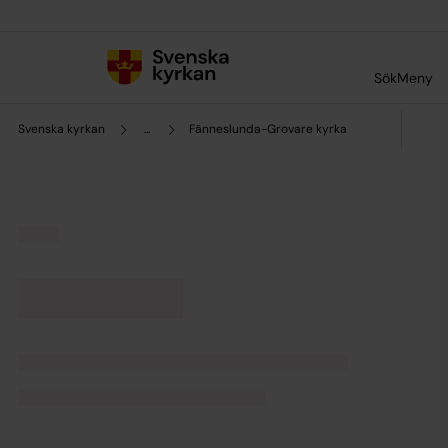
Till innehållet
Till undermeny
Sök
Meny
Svenska kyrkan
...
Fänneslunda-Grovare kyrka