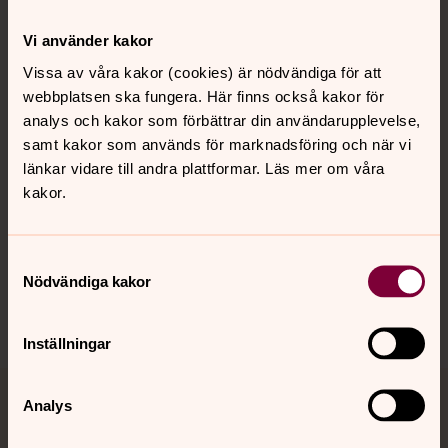
Kontakt
Vi använder kakor
Vissa av våra kakor (cookies) är nödvändiga för att
webbplatsen ska fungera. Här finns också kakor för
Kalender
analys och kakor som förbättrar din användarupplevelse,
samt kakor som används för marknadsföring och när vi
länkar vidare till andra plattformar. Läs mer om våra
Hitta snabbt
kakor.
Sociala kanaler
Samtyckesval
Nödvändiga kakor
Inställningar
Analys
Jourhavande präst