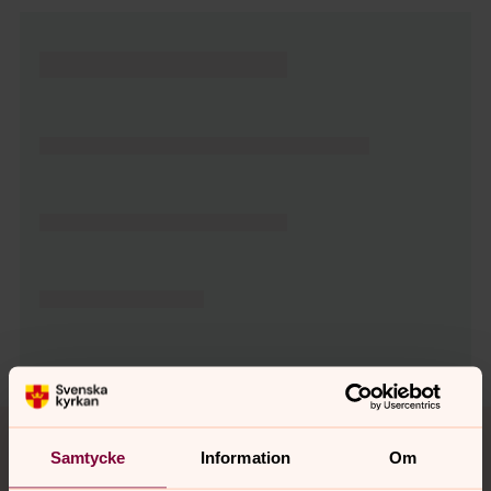
Tillbaka till toppen
Tillbaka till innehållet
Samtycke
Information
Om