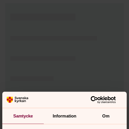
Tillbaka till toppen
Tillbaka till innehållet
Samtycke
Information
Om