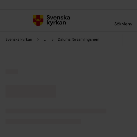
Till innehållet
Till undermeny
Sök
Meny
Svenska kyrkan
...
Dalums församlingshem