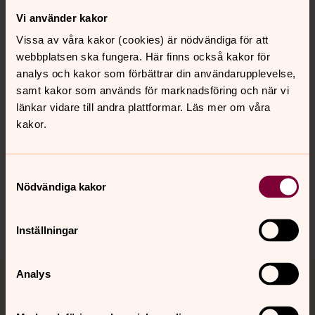
Vi använder kakor
Kontakt
Vissa av våra kakor (cookies) är nödvändiga för att
webbplatsen ska fungera. Här finns också kakor för
Kalender
analys och kakor som förbättrar din användarupplevelse,
samt kakor som används för marknadsföring och när vi
länkar vidare till andra plattformar. Läs mer om våra
kakor.
Hitta snabbt
Samtyckesval
Sociala kanaler
Nödvändiga kakor
Inställningar
Analys
Jourhavande präst