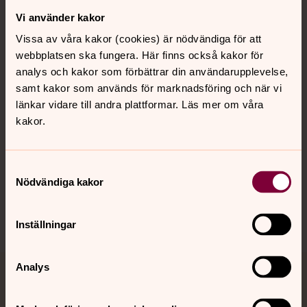
Vi använder kakor
Kontakt
Vissa av våra kakor (cookies) är nödvändiga för att
webbplatsen ska fungera. Här finns också kakor för
Kalender
analys och kakor som förbättrar din användarupplevelse,
samt kakor som används för marknadsföring och när vi
länkar vidare till andra plattformar. Läs mer om våra
kakor.
Hitta snabbt
Samtyckesval
Sociala kanaler
Nödvändiga kakor
Inställningar
Analys
Jourhavande präst