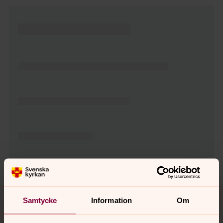
Tillbaka till toppen
Tillbaka till innehållet
Samtycke
Information
Om