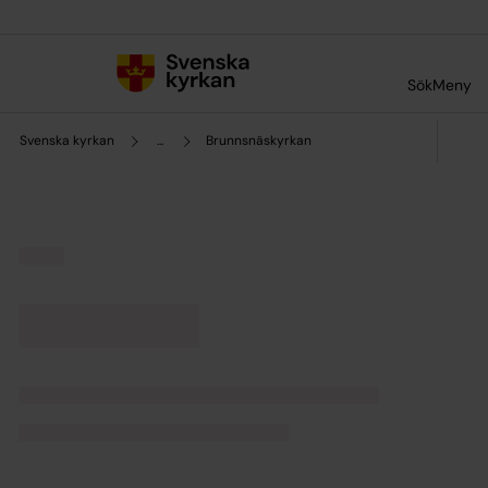
Till innehållet
Till undermeny
Sök
Meny
Svenska kyrkan
...
Brunnsnäskyrkan