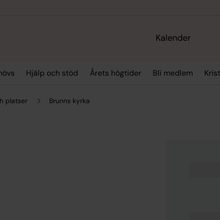
Kalender
hövs
Hjälp och stöd
Årets högtider
Bli medlem
Kris
h platser
Brunns kyrka