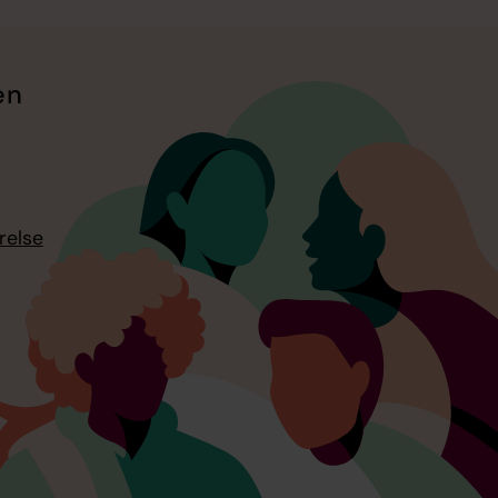
en
relse