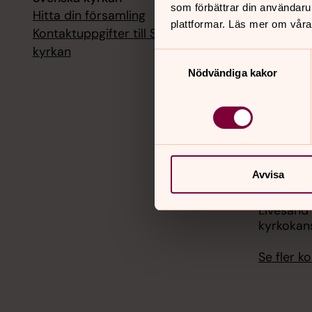
som förbättrar din användaru
Hitta din församling
Livesänd
plattformar. Läs mer om våra
kyrkokans
Kontaktuppgifter till Svenska
kyrkan
Samtyckesval
18 augusti
Nödvändiga kakor
Livesänd
kyrkokans
25 august
Livesänd
kyrkokans
Avvisa
1 septemb
Livesänd
kyrkokans
Se fler 