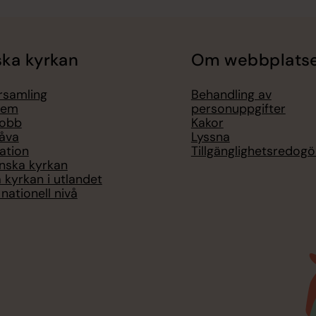
ka kyrkan
Om webbplats
örsamling
Behandling av
lem
personuppgifter
jobb
Kakor
åva
Lyssna
ation
Tillgänglighetsredogö
nska kyrkan
 kyrkan i utlandet
nationell nivå