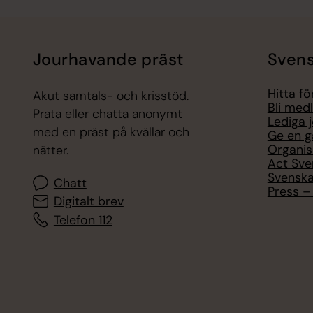
Jourhavande präst
Svens
Hitta f
Akut samtals- och krisstöd.
Bli med
Prata eller chatta anonymt
Lediga 
med en präst på kvällar och
Ge en g
Organis
nätter.
Act Sve
Svenska
Chatt
Press – 
Digitalt brev
Telefon 112