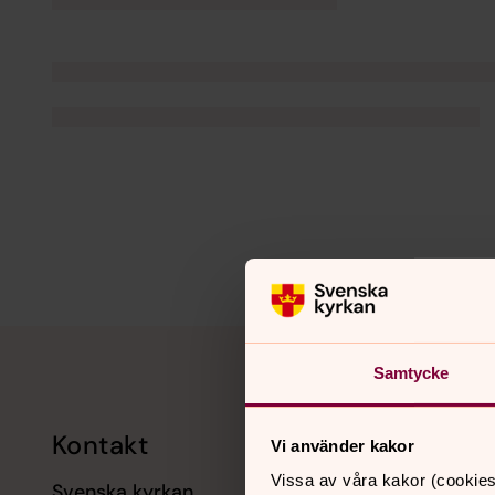
Tillbaka till toppen
Tillbaka till innehållet
Samtycke
Kontakt
Kalend
Vi använder kakor
Vissa av våra kakor (cookies
Svenska kyrkan
11 augusti