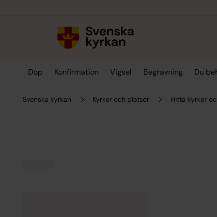
Till innehållet
Till undermeny
Dop
Konfirmation
Vigsel
Begravning
Du be
Svenska kyrkan
Kyrkor och platser
Hitta kyrkor oc