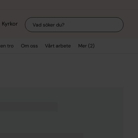
Sök
Kyrkor
Mer (2)
ten tro
Om oss
Vårt arbete