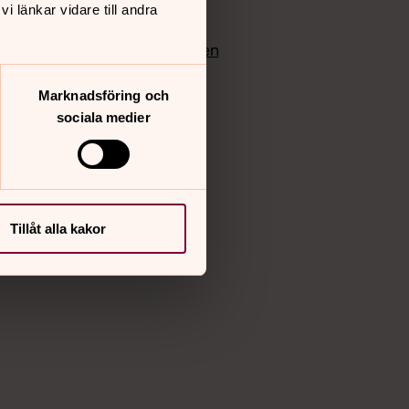
 länkar vidare till andra
edlem
Instagram
Vimeo
yrkan
Bloggportalen
Marknadsföring och
sociala medier
Tillåt alla kakor