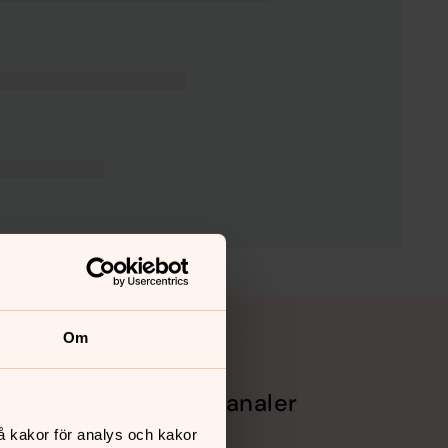
Om
Sociala kanaler
å kakor för analys och kakor
Facebook