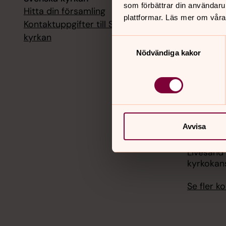
som förbättrar din användaru
Hitta din församling
Livesänd
plattformar. Läs mer om våra
kyrkokans
Kontaktuppgifter till Svenska
kyrkan
Samtyckesval
18 augusti
Nödvändiga kakor
Livesänd
kyrkokans
25 august
Livesänd
kyrkokans
Avvisa
1 septemb
Livesänd
kyrkokans
Se fler 