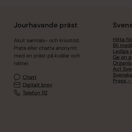
Jourhavande präst
Svens
Hitta f
Akut samtals- och krisstöd.
Bli med
Prata eller chatta anonymt
Lediga 
med en präst på kvällar och
Ge en g
Organis
nätter.
Act Sve
Svenska
Chatt
Press – 
Digitalt brev
Telefon 112