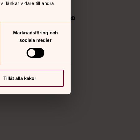
 länkar vidare till andra
edlem
Instagram
Vimeo
yrkan
Bloggportalen
Marknadsföring och
sociala medier
Tillåt alla kakor