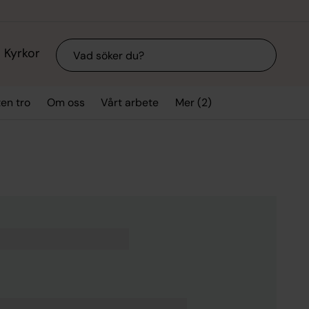
Sök
Kyrkor
Mer (2)
ten tro
Om oss
Vårt arbete