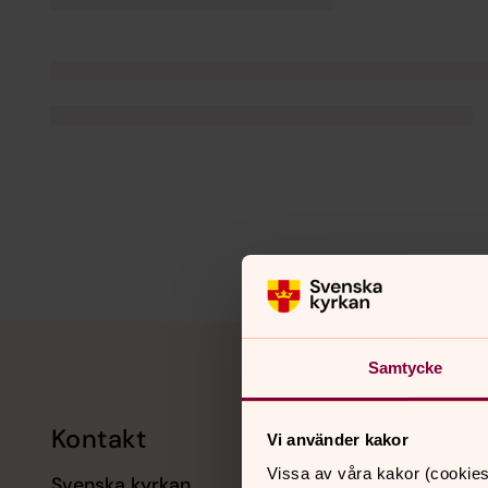
Tillbaka till toppen
Tillbaka till innehållet
Samtycke
Kontakt
Kalend
Vi använder kakor
Vissa av våra kakor (cookies
Svenska kyrkan
11 augusti