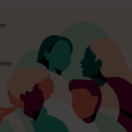
en
relse