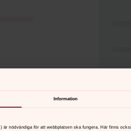
Information
er
Hitta snabbt
) är nödvändiga för att webbplatsen ska fungera. Här finns ocks
Hjälp och stöd
 11.00