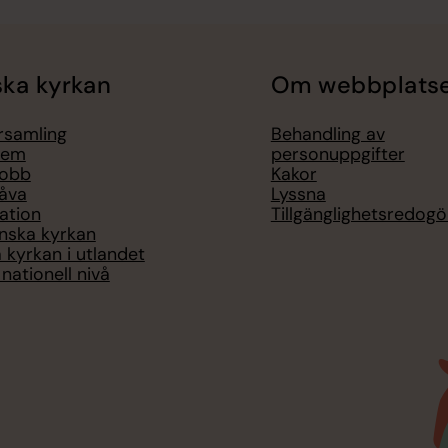
ka kyrkan
Om webbplats
örsamling
Behandling av
lem
personuppgifter
jobb
Kakor
åva
Lyssna
ation
Tillgänglighetsredogö
nska kyrkan
 kyrkan i utlandet
nationell nivå