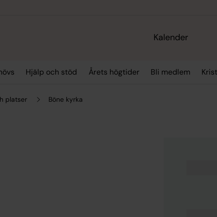
Kalender
hövs
Hjälp och stöd
Årets högtider
Bli medlem
Kris
h platser
Böne kyrka