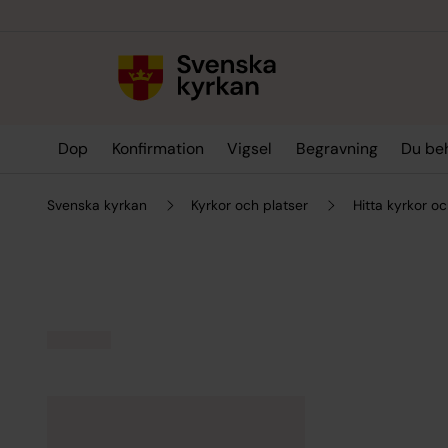
Till innehållet
Till undermeny
Dop
Konfirmation
Vigsel
Begravning
Du be
Svenska kyrkan
Kyrkor och platser
Hitta kyrkor oc