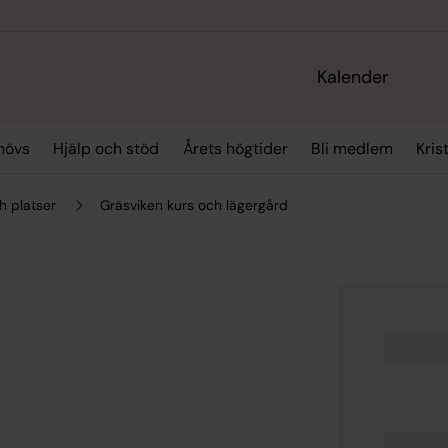
Kalender
hövs
Hjälp och stöd
Årets högtider
Bli medlem
Kris
h platser
Gräsviken kurs och lägergård