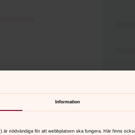
Information
er
Hitta snabbt
) är nödvändiga för att webbplatsen ska fungera. Här finns ocks
Hjälp och stöd
 11.00