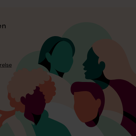
en
relse