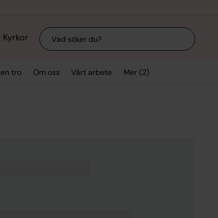
Sök
Kyrkor
Mer (2)
ten tro
Om oss
Vårt arbete