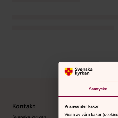
Tillbaka till toppen
Tillbaka till innehållet
Samtycke
Kontakt
Kalend
Vi använder kakor
Vissa av våra kakor (cookies
Svenska kyrkan
11 augusti