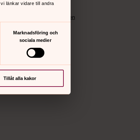
 länkar vidare till andra
edlem
Instagram
Vimeo
yrkan
Bloggportalen
Marknadsföring och
sociala medier
Tillåt alla kakor