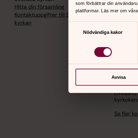
som förbättrar din användaru
Hitta din församling
Livesänd
plattformar. Läs mer om våra
kyrkokans
Kontaktuppgifter till Svenska
kyrkan
Samtyckesval
18 augusti
Nödvändiga kakor
Livesänd
kyrkokans
25 august
Livesänd
kyrkokans
Avvisa
1 septemb
Livesänd
kyrkokans
Se fler 