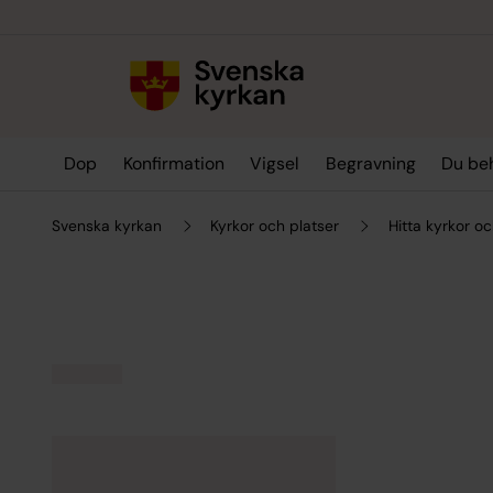
Till innehållet
Till undermeny
Dop
Konfirmation
Vigsel
Begravning
Du be
Svenska kyrkan
Kyrkor och platser
Hitta kyrkor oc