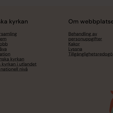
ka kyrkan
Om webbplats
örsamling
Behandling av
lem
personuppgifter
jobb
Kakor
åva
Lyssna
ation
Tillgänglighetsredogö
nska kyrkan
 kyrkan i utlandet
nationell nivå