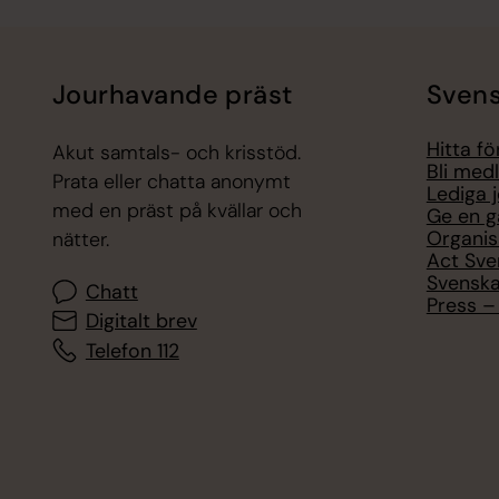
Jourhavande präst
Svens
Hitta f
Akut samtals- och krisstöd.
Bli med
Prata eller chatta anonymt
Lediga 
med en präst på kvällar och
Ge en g
Organis
nätter.
Act Sve
Svenska
Chatt
Press – 
Digitalt brev
Telefon 112