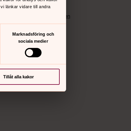
edlem
Instagram
 länkar vidare till andra
Vimeo
yrkan
Bloggportalen
Marknadsföring och
sociala medier
Tillåt alla kakor