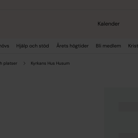
Kalender
hövs
Hjälp och stöd
Årets högtider
Bli medlem
Kris
h platser
Kyrkans Hus Husum