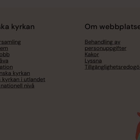
ka kyrkan
Om webbplats
örsamling
Behandling av
lem
personuppgifter
jobb
Kakor
åva
Lyssna
ation
Tillgänglighetsredogö
nska kyrkan
 kyrkan i utlandet
nationell nivå