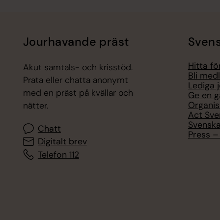
Jourhavande präst
Svens
Hitta f
Akut samtals- och krisstöd.
Bli med
Prata eller chatta anonymt
Lediga 
med en präst på kvällar och
Ge en g
Organis
nätter.
Act Sve
Svenska
Chatt
Press – 
Digitalt brev
Telefon 112