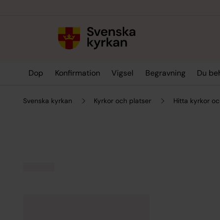
Till innehållet
Till undermeny
Dop
Konfirmation
Vigsel
Begravning
Du be
Svenska kyrkan
Kyrkor och platser
Hitta kyrkor oc