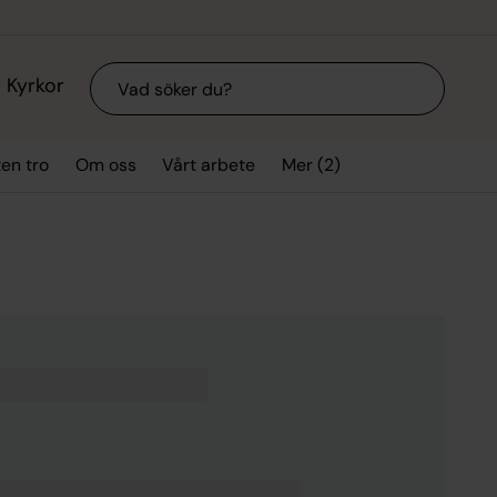
Sök
Kyrkor
Mer (2)
ten tro
Om oss
Vårt arbete