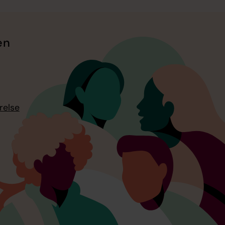
en
relse