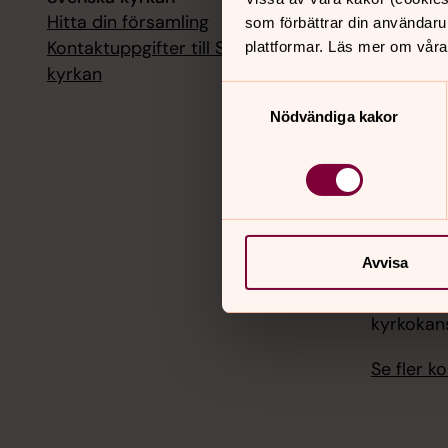
Hitta din församling
Livesänd
som förbättrar din användaru
kyrkokans
Kontaktuppgifter till Svenska
plattformar. Läs mer om våra
kyrkan
18 augusti
Samtyckesval
Livesänd
Nödvändiga kakor
kyrkokans
25 august
Livesänd
kyrkokans
Avvisa
1 septemb
Livesänd
kyrkokans
Se fler 