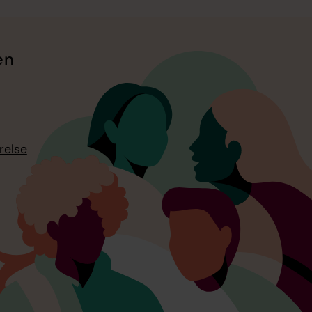
en
relse