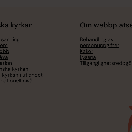
ka kyrkan
Om webbplats
örsamling
Behandling av
lem
personuppgifter
jobb
Kakor
åva
Lyssna
ation
Tillgänglighetsredogö
nska kyrkan
 kyrkan i utlandet
nationell nivå