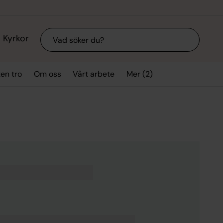
Sök
Kyrkor
Mer (2)
ten tro
Om oss
Vårt arbete