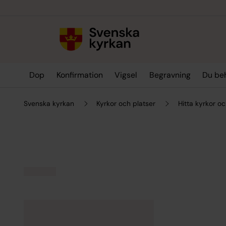
Till innehållet
Till undermeny
Dop
Konfirmation
Vigsel
Begravning
Du be
Svenska kyrkan
Kyrkor och platser
Hitta kyrkor oc