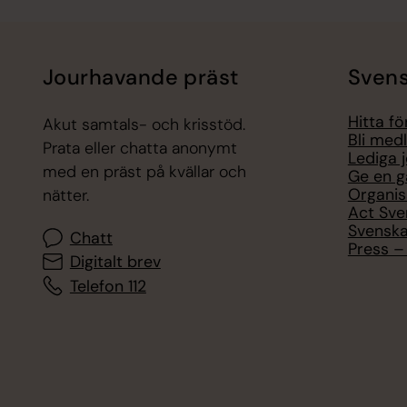
Jourhavande präst
Svens
Hitta f
Akut samtals- och krisstöd.
Bli med
Prata eller chatta anonymt
Lediga 
med en präst på kvällar och
Ge en g
Organis
nätter.
Act Sve
Svenska
Chatt
Press – 
Digitalt brev
Telefon 112