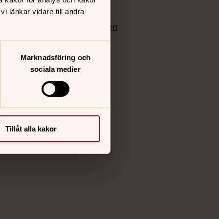
edlem
Instagram
 länkar vidare till andra
Vimeo
yrkan
Bloggportalen
Marknadsföring och
sociala medier
Tillåt alla kakor