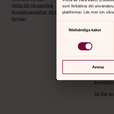
Hitta din församling
Livesänd
som förbättrar din användaru
kyrkokans
Kontaktuppgifter till Svenska
plattformar. Läs mer om våra
kyrkan
18 augusti
Samtyckesval
Livesänd
Nödvändiga kakor
kyrkokans
25 august
Livesänd
kyrkokans
Avvisa
1 septemb
Livesänd
kyrkokans
Se fler 