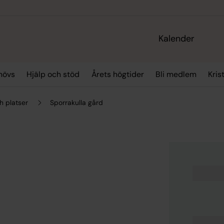
Kalender
hövs
Hjälp och stöd
Årets högtider
Bli medlem
Kris
h platser
Sporrakulla gård