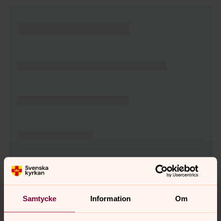
Tillbaka till toppen
Tillbaka till innehållet
Samtycke
Information
Om