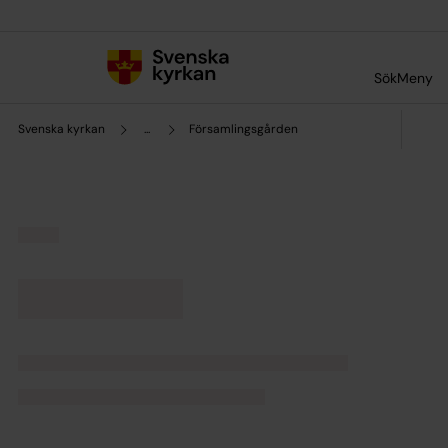
Till innehållet
Till undermeny
Sök
Meny
Svenska kyrkan
...
Församlingsgården