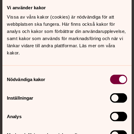
Vi använder kakor
Kontakt
Vissa av våra kakor (cookies) är nödvändiga för att
webbplatsen ska fungera. Här finns också kakor för
Kalender
analys och kakor som förbättrar din användarupplevelse,
samt kakor som används för marknadsföring och när vi
länkar vidare till andra plattformar. Läs mer om våra
kakor.
Hitta snabbt
Samtyckesval
Sociala kanaler
Nödvändiga kakor
Inställningar
Analys
Jourhavande präst