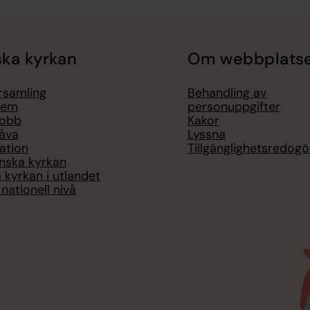
ka kyrkan
Om webbplats
örsamling
Behandling av
lem
personuppgifter
jobb
Kakor
åva
Lyssna
ation
Tillgänglighetsredogö
nska kyrkan
 kyrkan i utlandet
nationell nivå