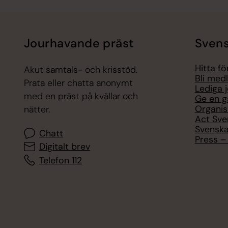
Jourhavande präst
Svens
Hitta f
Akut samtals- och krisstöd.
Bli med
Prata eller chatta anonymt
Lediga 
med en präst på kvällar och
Ge en g
Organis
nätter.
Act Sve
Svenska
Chatt
Press – 
Digitalt brev
Telefon 112