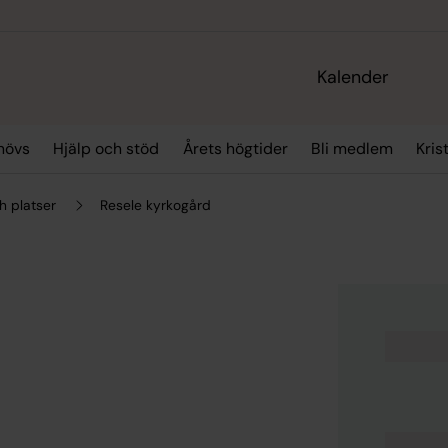
Kalender
hövs
Hjälp och stöd
Årets högtider
Bli medlem
Kris
h platser
Resele kyrkogård