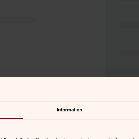
Information
er
Hitta snabbt
Hjälp och stöd
 11.00