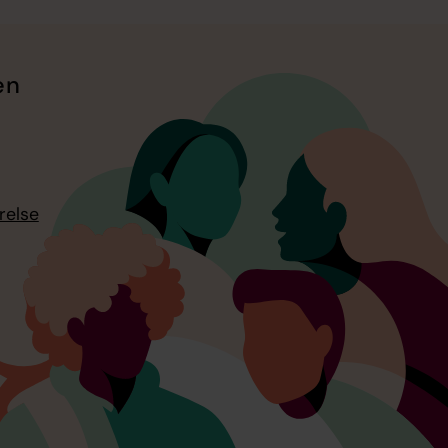
en
relse