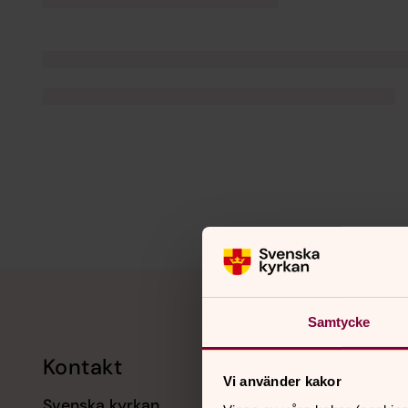
Tillbaka till toppen
Tillbaka till innehållet
Samtycke
Kontakt
Kalend
Vi använder kakor
Svenska kyrkan
11 augusti