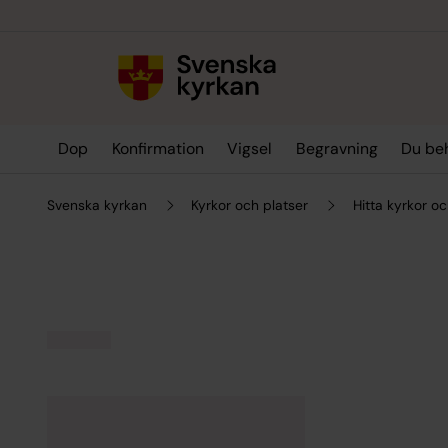
Till innehållet
Till undermeny
Dop
Konfirmation
Vigsel
Begravning
Du be
Svenska kyrkan
Kyrkor och platser
Hitta kyrkor oc