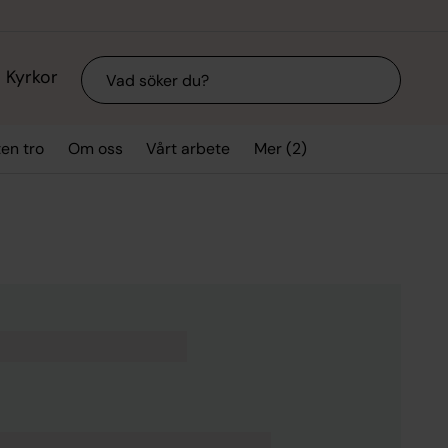
Sök
Kyrkor
Mer (2)
ten tro
Om oss
Vårt arbete