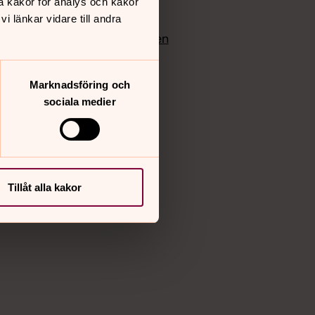
å kakor för analys och kakor
edlem
Instagram
 länkar vidare till andra
Vimeo
yrkan
Bloggportalen
Marknadsföring och
sociala medier
Tillåt alla kakor