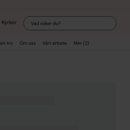
Sök
Kyrkor
Mer (2)
ten tro
Om oss
Vårt arbete