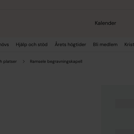
Kalender
hövs
Hjälp och stöd
Årets högtider
Bli medlem
Kris
h platser
Ramsele begravningskapell