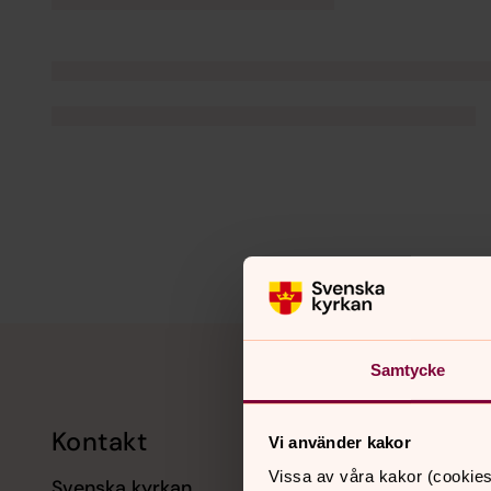
Tillbaka till toppen
Tillbaka till innehållet
Samtycke
Kontakt
Kalend
Vi använder kakor
Vissa av våra kakor (cookies
Svenska kyrkan
11 augusti