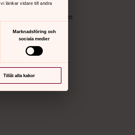
 länkar vidare till andra
edlem
Instagram
Vimeo
yrkan
Bloggportalen
Marknadsföring och
sociala medier
Tillåt alla kakor