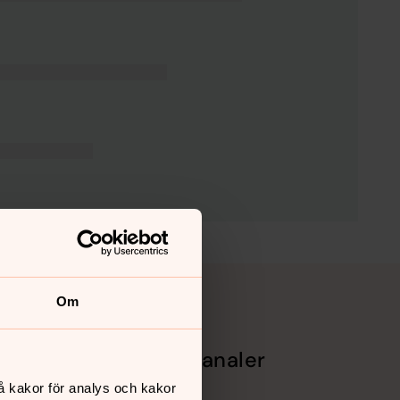
Om
Sociala kanaler
å kakor för analys och kakor
Facebook