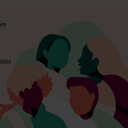
en
relse