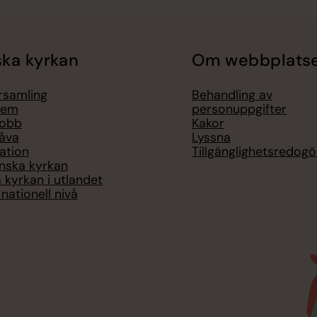
ka kyrkan
Om webbplats
örsamling
Behandling av
lem
personuppgifter
jobb
Kakor
åva
Lyssna
ation
Tillgänglighetsredogö
nska kyrkan
 kyrkan i utlandet
nationell nivå