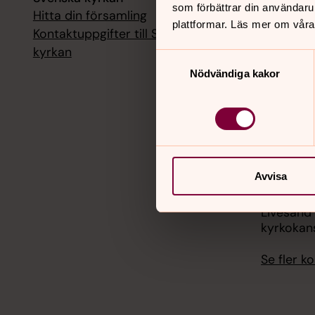
som förbättrar din användaru
Hitta din församling
Livesänd
plattformar. Läs mer om våra
kyrkokans
Kontaktuppgifter till Svenska
kyrkan
Samtyckesval
18 augusti
Nödvändiga kakor
Livesänd
kyrkokans
25 august
Livesänd
kyrkokans
Avvisa
1 septemb
Livesänd
kyrkokans
Se fler 