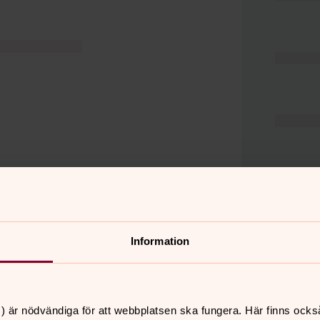
Information
er
Hitta snabbt
) är nödvändiga för att webbplatsen ska fungera. Här finns ocks
Hjälp och stöd
 11.00