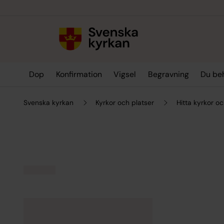
Till innehållet
Till undermeny
Dop
Konfirmation
Vigsel
Begravning
Du be
Svenska kyrkan
Kyrkor och platser
Hitta kyrkor oc