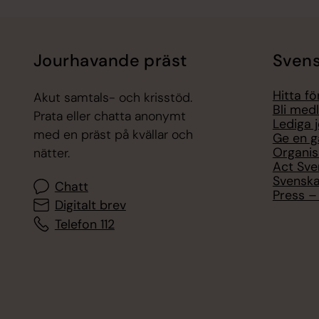
Jourhavande präst
Svens
Hitta f
Akut samtals- och krisstöd.
Bli med
Prata eller chatta anonymt
Lediga 
med en präst på kvällar och
Ge en g
Organis
nätter.
Act Sve
Svenska
Chatt
Press – 
Digitalt brev
Telefon 112