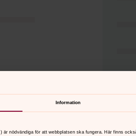
Information
er
Hitta snabbt
) är nödvändiga för att webbplatsen ska fungera. Här finns ocks
Hjälp och stöd
 11.00