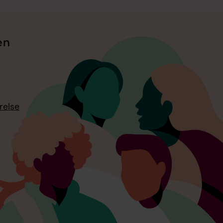
en
relse