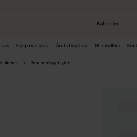
Kalender
hövs
Hjälp och stöd
Årets högtider
Bli medlem
Kris
h platser
Para hembygdsgård