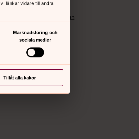
 länkar vidare till andra
edlem
Instagram
Vimeo
yrkan
Bloggportalen
Marknadsföring och
sociala medier
Tillåt alla kakor