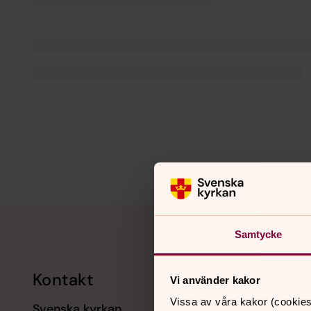
Tillbaka till toppen
Tillbaka till innehållet
Samtycke
Kontakt
Kalend
Vi använder kakor
Vissa av våra kakor (cookies
Svenska kyrkan
11 augusti