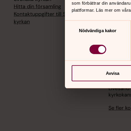
som förbättrar din användaru
Hitta din församling
Livesänd
plattformar. Läs mer om våra
kyrkokans
Kontaktuppgifter till Svenska
kyrkan
Samtyckesval
18 augusti
Nödvändiga kakor
Livesänd
kyrkokans
25 august
Livesänd
kyrkokans
Avvisa
1 septemb
Livesänd
kyrkokans
Se fler 