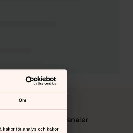
Om
Sociala kanaler
å kakor för analys och kakor
Facebook