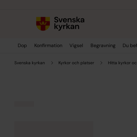
Till innehållet
Till undermeny
Dop
Konfirmation
Vigsel
Begravning
Du be
Svenska kyrkan
Kyrkor och platser
Hitta kyrkor oc