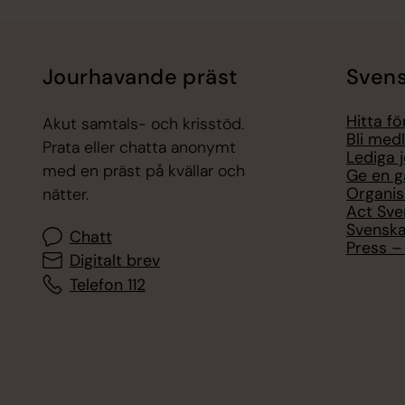
Jourhavande präst
Svens
Hitta f
Akut samtals- och krisstöd.
Bli med
Prata eller chatta anonymt
Lediga 
med en präst på kvällar och
Ge en g
Organis
nätter.
Act Sve
Svenska
Chatt
Press – 
Digitalt brev
Telefon 112