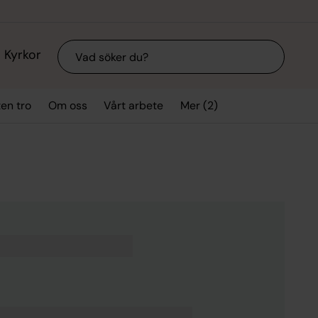
Sök
Kyrkor
Mer (2)
ten tro
Om oss
Vårt arbete