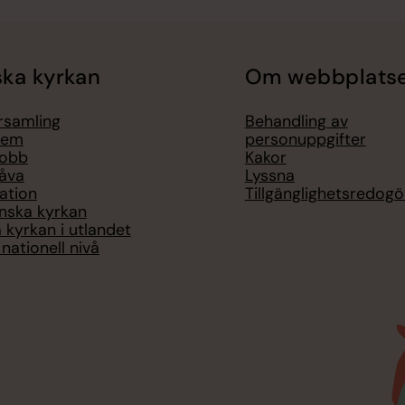
ka kyrkan
Om webbplats
örsamling
Behandling av
lem
personuppgifter
jobb
Kakor
åva
Lyssna
ation
Tillgänglighetsredogö
nska kyrkan
 kyrkan i utlandet
nationell nivå