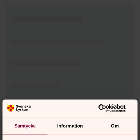
Tillbaka till toppen
Tillbaka till innehållet
Samtycke
Information
Om