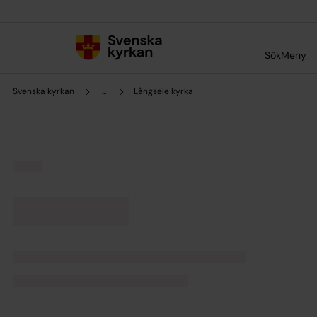
Till innehållet
Till undermeny
Sök
Meny
Svenska kyrkan
...
Långsele kyrka