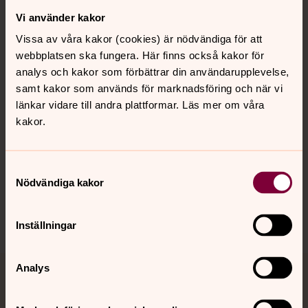
Vi använder kakor
Kontakt
Vissa av våra kakor (cookies) är nödvändiga för att
webbplatsen ska fungera. Här finns också kakor för
Kalender
analys och kakor som förbättrar din användarupplevelse,
samt kakor som används för marknadsföring och när vi
länkar vidare till andra plattformar. Läs mer om våra
kakor.
Hitta snabbt
Samtyckesval
Sociala kanaler
Nödvändiga kakor
Inställningar
Analys
Jourhavande präst