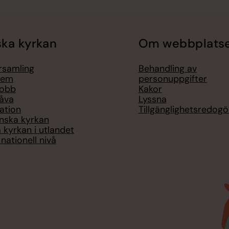
ka kyrkan
Om webbplats
örsamling
Behandling av
lem
personuppgifter
jobb
Kakor
åva
Lyssna
ation
Tillgänglighetsredogö
nska kyrkan
 kyrkan i utlandet
nationell nivå