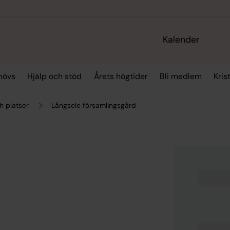
Kalender
hövs
Hjälp och stöd
Årets högtider
Bli medlem
Kris
h platser
Långsele församlingsgård