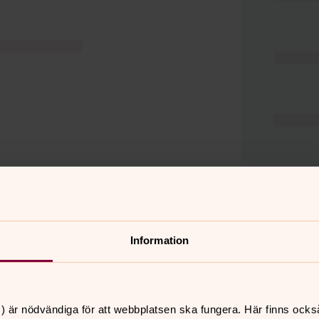
Information
er
Hitta snabbt
) är nödvändiga för att webbplatsen ska fungera. Här finns ocks
Hjälp och stöd
 11.00