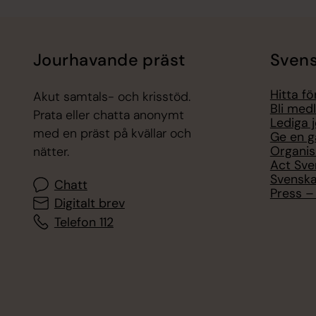
Jourhavande präst
Svens
Hitta f
Akut samtals- och krisstöd.
Bli med
Prata eller chatta anonymt
Lediga 
med en präst på kvällar och
Ge en g
Organis
nätter.
Act Sve
Svenska
Chatt
Press – 
Digitalt brev
Telefon 112