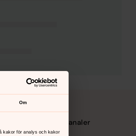
Om
Sociala kanaler
å kakor för analys och kakor
Facebook