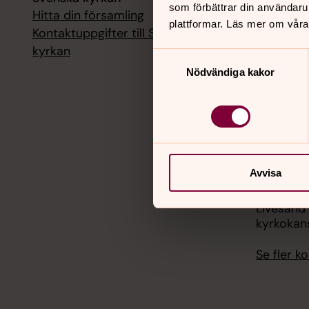
som förbättrar din användaru
Hitta din församling
Livesänd
plattformar. Läs mer om våra
kyrkokans
Kontaktuppgifter till Svenska
kyrkan
Samtyckesval
18 augusti
Nödvändiga kakor
Livesänd
kyrkokans
25 august
Livesänd
kyrkokans
Avvisa
1 septemb
Livesänd
kyrkokans
Se fler 