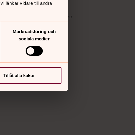
 länkar vidare till andra
edlem
Instagram
Vimeo
yrkan
Bloggportalen
Marknadsföring och
sociala medier
Tillåt alla kakor