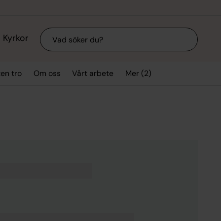
Sök
Kyrkor
Mer (2)
ten tro
Om oss
Vårt arbete