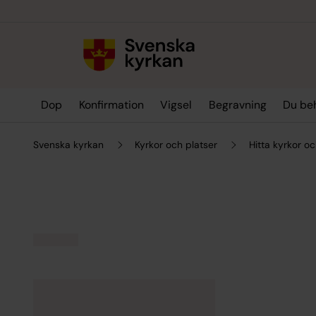
Till innehållet
Till undermeny
Dop
Konfirmation
Vigsel
Begravning
Du be
Svenska kyrkan
Kyrkor och platser
Hitta kyrkor oc