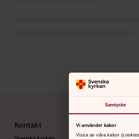
Tillbaka till toppen
Tillbaka till innehållet
Samtycke
Kontakt
Kalend
Vi använder kakor
Vissa av våra kakor (cookies
Svenska kyrkan
11 augusti