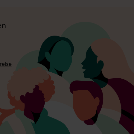
en
relse