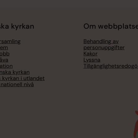
ka kyrkan
Om webbplats
örsamling
Behandling av
lem
personuppgifter
jobb
Kakor
åva
Lyssna
ation
Tillgänglighetsredogö
nska kyrkan
 kyrkan i utlandet
nationell nivå