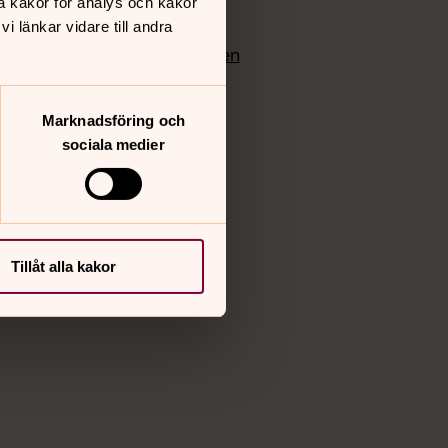
å kakor för analys och kakor
edlem
Instagram
 länkar vidare till andra
Vimeo
yrkan
Bloggportalen
Marknadsföring och
sociala medier
Tillåt alla kakor