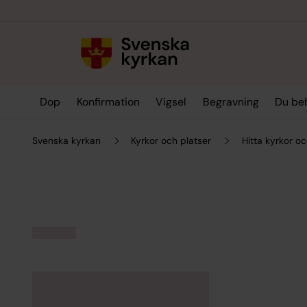
Till innehållet
Till undermeny
Dop
Konfirmation
Vigsel
Begravning
Du be
Svenska kyrkan
Kyrkor och platser
Hitta kyrkor oc