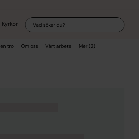
Sök
Kyrkor
Mer (2)
ten tro
Om oss
Vårt arbete