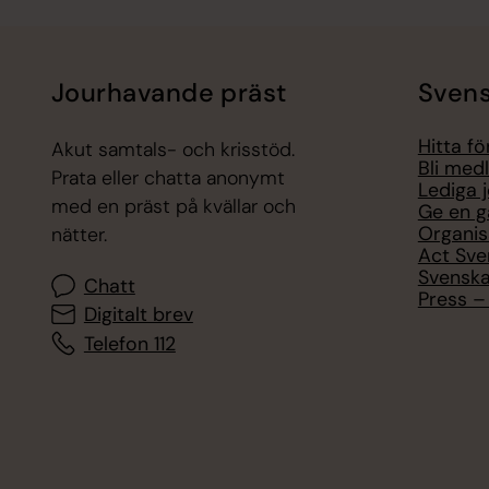
Jourhavande präst
Svens
Hitta f
Akut samtals- och krisstöd.
Bli med
Prata eller chatta anonymt
Lediga 
med en präst på kvällar och
Ge en g
Organis
nätter.
Act Sve
Svenska
Chatt
Press – 
Digitalt brev
Telefon 112