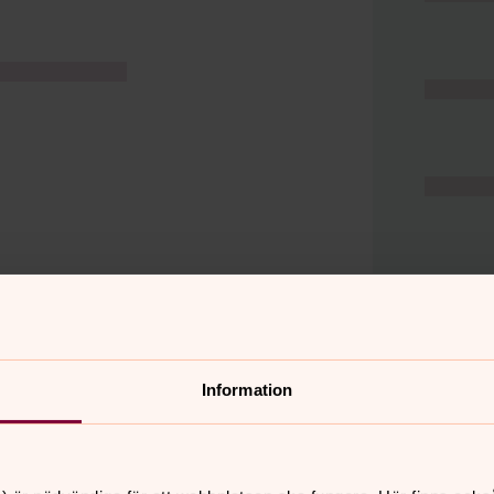
Information
er
Hitta snabbt
Hjälp och stöd
 11.00