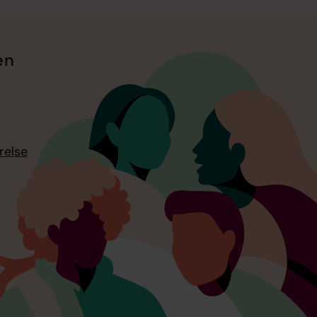
en
relse