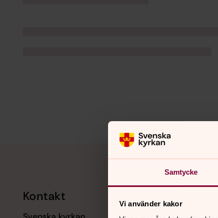
Tillbaka till toppen
Tillbaka till innehållet
Samtycke
Kontakt
Kalend
Vi använder kakor
Svenska kyrkan
11 augusti