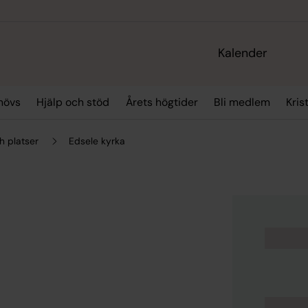
Kalender
hövs
Hjälp och stöd
Årets högtider
Bli medlem
Kris
h platser
Edsele kyrka