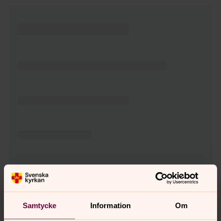
Tillbaka till toppen
Tillbaka till innehållet
Samtycke
Information
Om