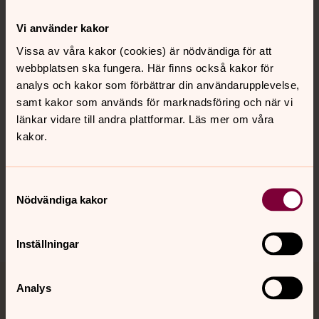
Kontakt
Vi använder kakor
Vissa av våra kakor (cookies) är nödvändiga för att
webbplatsen ska fungera. Här finns också kakor för
Kalender
analys och kakor som förbättrar din användarupplevelse,
samt kakor som används för marknadsföring och när vi
länkar vidare till andra plattformar. Läs mer om våra
Hitta snabbt
kakor.
Sociala kanaler
Samtyckesval
Nödvändiga kakor
Inställningar
Analys
Jourhavande präst