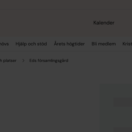
Kalender
hövs
Hjälp och stöd
Årets högtider
Bli medlem
Kris
h platser
Eds församlingsgård