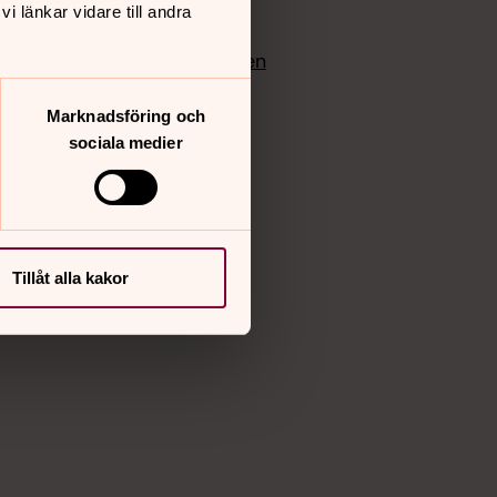
 länkar vidare till andra
edlem
Instagram
Vimeo
yrkan
Bloggportalen
Marknadsföring och
sociala medier
Tillåt alla kakor