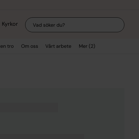
Sök
Kyrkor
Mer (2)
ten tro
Om oss
Vårt arbete