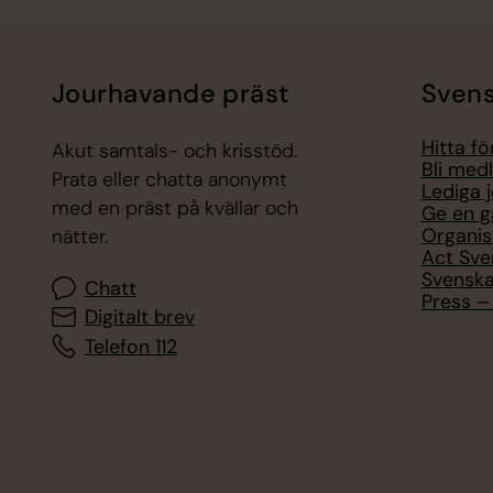
Jourhavande präst
Svens
Hitta f
Akut samtals- och krisstöd.
Bli med
Prata eller chatta anonymt
Lediga 
med en präst på kvällar och
Ge en g
Organis
nätter.
Act Sve
Svenska
Chatt
Press – 
Digitalt brev
Telefon 112