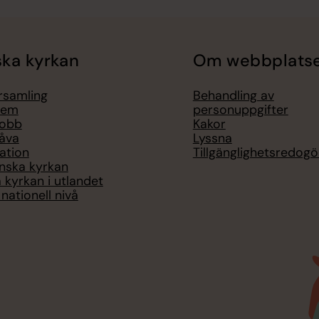
ka kyrkan
Om webbplats
örsamling
Behandling av
lem
personuppgifter
jobb
Kakor
åva
Lyssna
ation
Tillgänglighetsredogö
nska kyrkan
 kyrkan i utlandet
nationell nivå