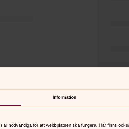
Information
er
Hitta snabbt
) är nödvändiga för att webbplatsen ska fungera. Här finns ocks
Hjälp och stöd
 11.00