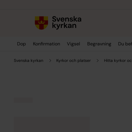
Till innehållet
Till undermeny
Dop
Konfirmation
Vigsel
Begravning
Du be
Svenska kyrkan
Kyrkor och platser
Hitta kyrkor oc