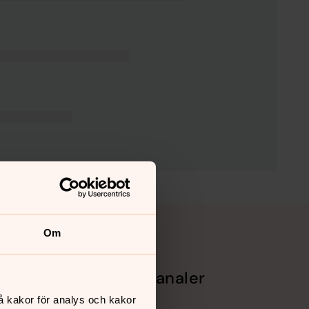
Om
Sociala kanaler
å kakor för analys och kakor
Facebook