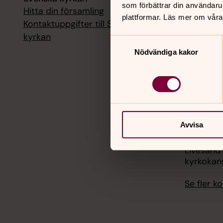
som förbättrar din användaru
Hitta din församling
Livesänd
plattformar. Läs mer om våra
kyrkokans
Kontaktuppgifter till Svenska
kyrkan
Samtyckesval
18 augusti
Nödvändiga kakor
Livesänd
kyrkokans
25 august
Livesänd
kyrkokans
Avvisa
1 septemb
Livesänd
kyrkokans
Se fler 