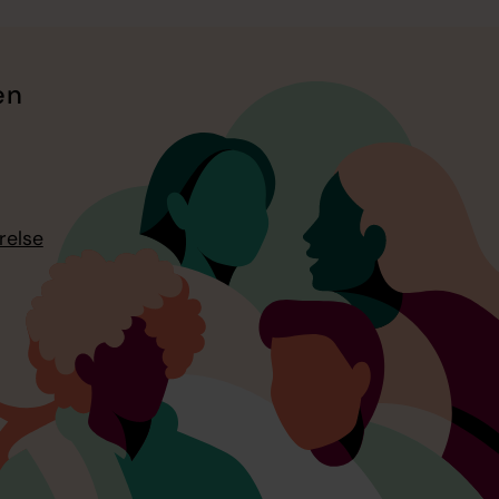
en
relse