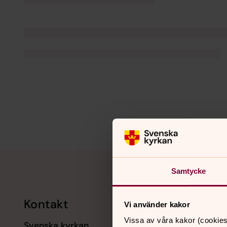
Tillbaka till toppen
Tillbaka till innehållet
Samtycke
Kontakt
Kalend
Vi använder kakor
Vissa av våra kakor (cookies
Svenska kyrkan
11 augusti