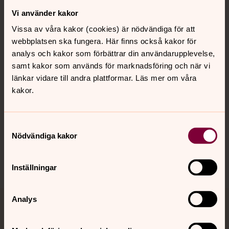
Vi använder kakor
Kontakt
Vissa av våra kakor (cookies) är nödvändiga för att
webbplatsen ska fungera. Här finns också kakor för
Kalender
analys och kakor som förbättrar din användarupplevelse,
samt kakor som används för marknadsföring och när vi
länkar vidare till andra plattformar. Läs mer om våra
kakor.
Hitta snabbt
Samtyckesval
Sociala kanaler
Nödvändiga kakor
Inställningar
Analys
Jourhavande präst