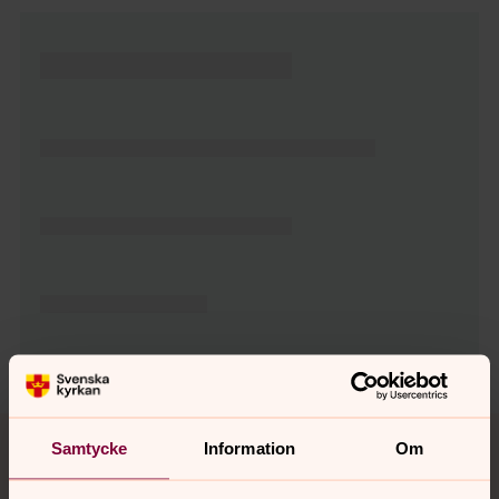
Tillbaka till toppen
Tillbaka till innehållet
Samtycke
Information
Om