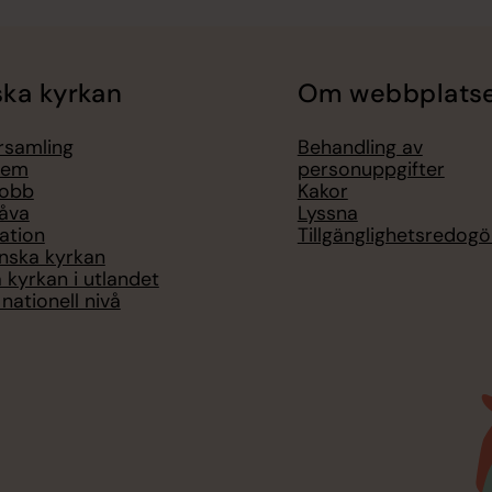
ka kyrkan
Om webbplats
örsamling
Behandling av
lem
personuppgifter
jobb
Kakor
åva
Lyssna
ation
Tillgänglighetsredogö
nska kyrkan
 kyrkan i utlandet
nationell nivå