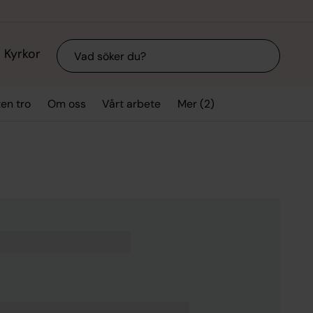
Sök
Kyrkor
Mer (2)
ten tro
Om oss
Vårt arbete