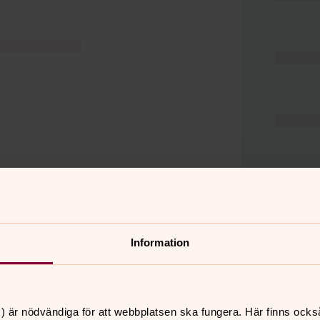
Information
er
Hitta snabbt
) är nödvändiga för att webbplatsen ska fungera. Här finns ocks
Hjälp och stöd
 11.00