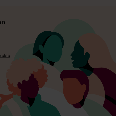
en
relse