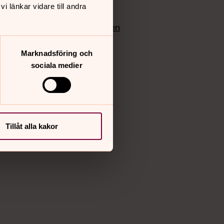
edlem
Instagram
 länkar vidare till andra
Vimeo
yrkan
Bloggportalen
Marknadsföring och
sociala medier
Tillåt alla kakor