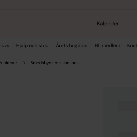
Kalender
hövs
Hjälp och stöd
Årets högtider
Bli medlem
Kris
h platser
Smedsbyns missionshus