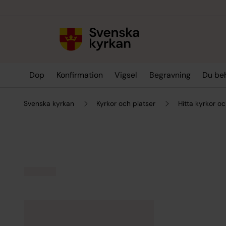
Till innehållet
Till undermeny
Dop
Konfirmation
Vigsel
Begravning
Du be
Svenska kyrkan
Kyrkor och platser
Hitta kyrkor oc