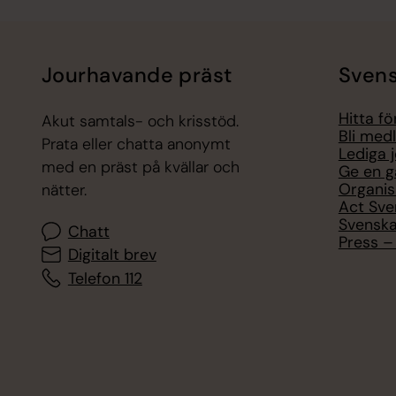
Jourhavande präst
Svens
Hitta f
Akut samtals- och krisstöd.
Bli med
Prata eller chatta anonymt
Lediga 
med en präst på kvällar och
Ge en g
Organis
nätter.
Act Sve
Svenska
Chatt
Press – 
Digitalt brev
Telefon 112