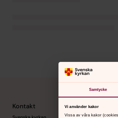
Tillbaka till toppen
Tillbaka till innehållet
Samtycke
Kontakt
Kalend
Vi använder kakor
Vissa av våra kakor (cookies
Svenska kyrkan
11 augusti