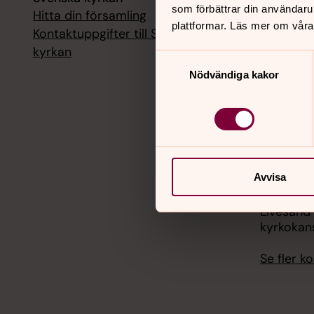
som förbättrar din användaru
Hitta din församling
Livesänd
plattformar. Läs mer om våra
kyrkokans
Kontaktuppgifter till Svenska
kyrkan
Samtyckesval
18 augusti
Nödvändiga kakor
Livesänd
kyrkokans
25 august
Livesänd
kyrkokans
Avvisa
1 septemb
Livesänd
kyrkokans
Se fler 