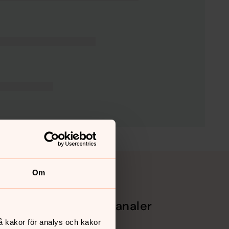
Om
Sociala kanaler
å kakor för analys och kakor
Facebook