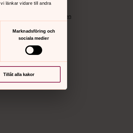
 länkar vidare till andra
edlem
Instagram
Vimeo
yrkan
Bloggportalen
Marknadsföring och
sociala medier
Tillåt alla kakor