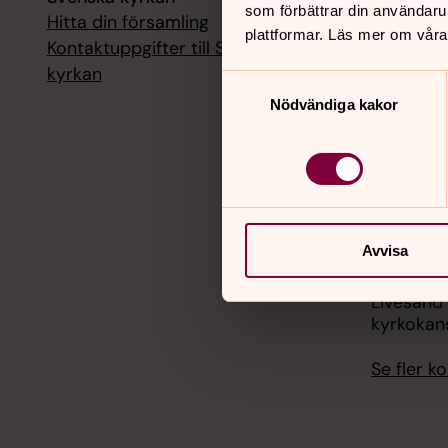
som förbättrar din användaru
Hitta din församling
Livesänd
plattformar. Läs mer om våra
kyrkokans
Kontaktuppgifter till Svenska
kyrkan
Samtyckesval
18 augusti
Nödvändiga kakor
Livesänd
kyrkokans
25 august
Livesänd
kyrkokans
Avvisa
1 septemb
Livesänd
kyrkokans
Se fler 