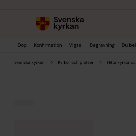
Till innehållet
Till undermeny
Dop
Konfirmation
Vigsel
Begravning
Du be
Svenska kyrkan
Kyrkor och platser
Hitta kyrkor oc