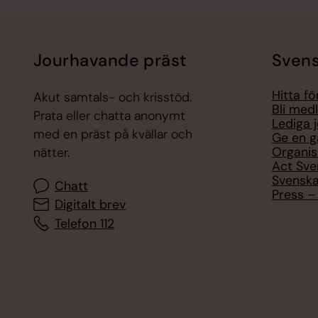
Jourhavande präst
Svens
Hitta f
Akut samtals- och krisstöd.
Bli med
Prata eller chatta anonymt
Lediga 
med en präst på kvällar och
Ge en g
Organis
nätter.
Act Sve
Svenska
Chatt
Press – 
Digitalt brev
Telefon 112