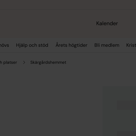
Kalender
hövs
Hjälp och stöd
Årets högtider
Bli medlem
Kris
h platser
Skärgårdshemmet