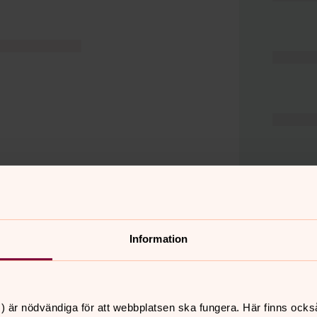
Information
er
Hitta snabbt
) är nödvändiga för att webbplatsen ska fungera. Här finns ocks
Hjälp och stöd
 11.00