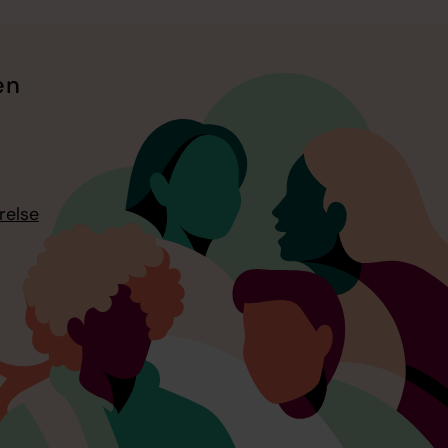
en
relse