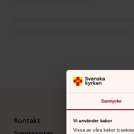
Tillbaka till toppen
Tillbaka till innehållet
Samtycke
Kontakt
Kalend
Vi använder kakor
Vissa av våra kakor (cookies
Svenska kyrkan
11 augusti