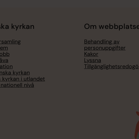
ka kyrkan
Om webbplats
örsamling
Behandling av
lem
personuppgifter
jobb
Kakor
åva
Lyssna
ation
Tillgänglighetsredogö
nska kyrkan
 kyrkan i utlandet
nationell nivå