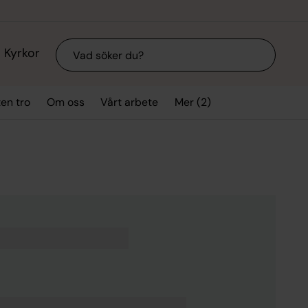
Sök
Kyrkor
Mer (2)
ten tro
Om oss
Vårt arbete