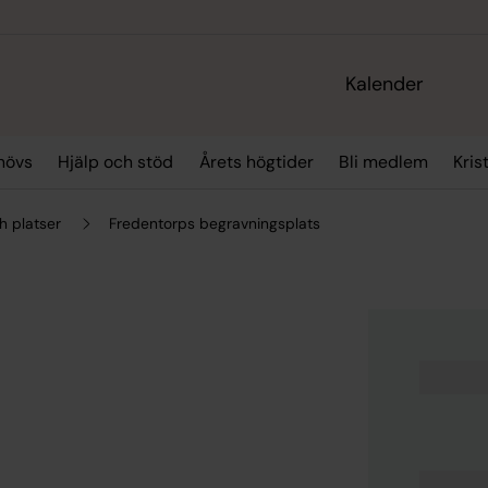
Kalender
hövs
Hjälp och stöd
Årets högtider
Bli medlem
Kris
h platser
Fredentorps begravningsplats