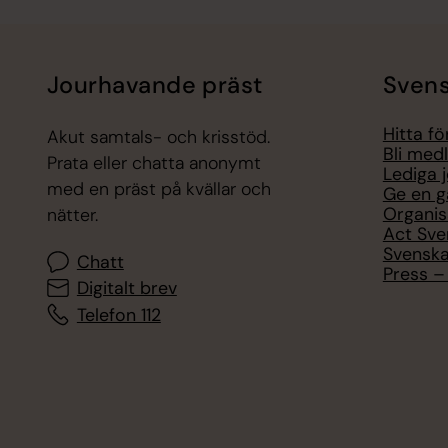
Jourhavande präst
Svens
Hitta f
Akut samtals- och krisstöd.
Bli med
Prata eller chatta anonymt
Lediga 
med en präst på kvällar och
Ge en g
Organis
nätter.
Act Sve
Svenska
Chatt
Press – 
Digitalt brev
Telefon 112