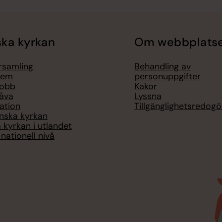
ka kyrkan
Om webbplats
örsamling
Behandling av
lem
personuppgifter
jobb
Kakor
åva
Lyssna
ation
Tillgänglighetsredogö
nska kyrkan
 kyrkan i utlandet
nationell nivå