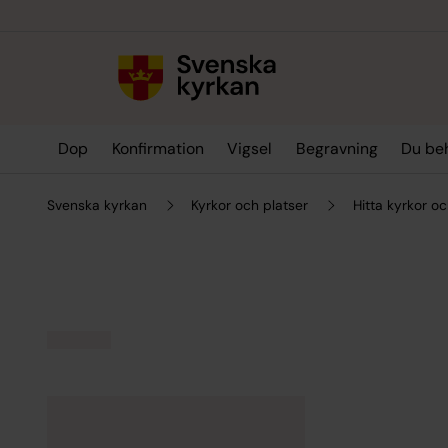
Till innehållet
Till undermeny
Dop
Konfirmation
Vigsel
Begravning
Du be
Svenska kyrkan
Kyrkor och platser
Hitta kyrkor oc