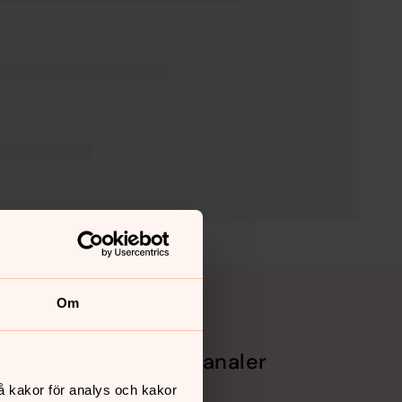
Om
Sociala kanaler
å kakor för analys och kakor
Facebook