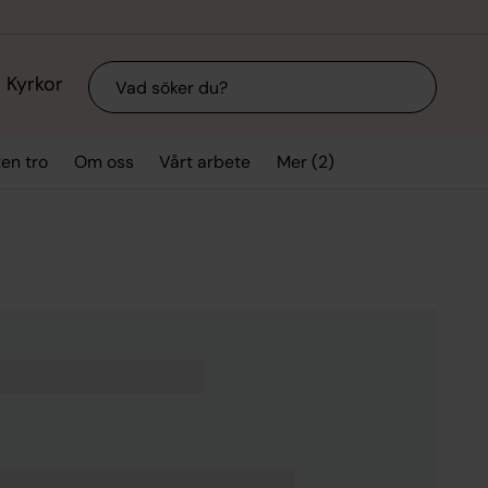
Sök
Kyrkor
Mer (2)
ten tro
Om oss
Vårt arbete