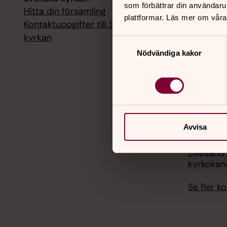
som förbättrar din användaru
Hitta din församling
Livesänd
plattformar. Läs mer om våra
kyrkokans
Kontaktuppgifter till Svenska
kyrkan
Samtyckesval
18 augusti
Nödvändiga kakor
Livesänd
kyrkokans
25 august
Livesänd
kyrkokans
Avvisa
1 septemb
Livesänd
kyrkokans
Se fler 