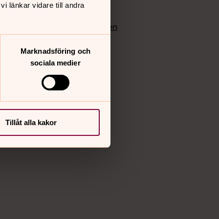
 länkar vidare till andra
edlem
Instagram
Vimeo
yrkan
Bloggportalen
Marknadsföring och
sociala medier
Tillåt alla kakor