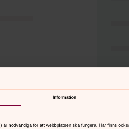
Information
er
Hitta snabbt
) är nödvändiga för att webbplatsen ska fungera. Här finns ocks
Hjälp och stöd
 11.00