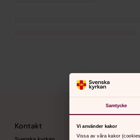
Tillbaka till toppen
Tillbaka till innehållet
Samtycke
Kontakt
Kalend
Vi använder kakor
Vissa av våra kakor (cookies
Svenska kyrkan
11 augusti