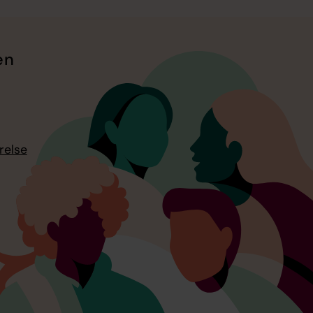
en
relse