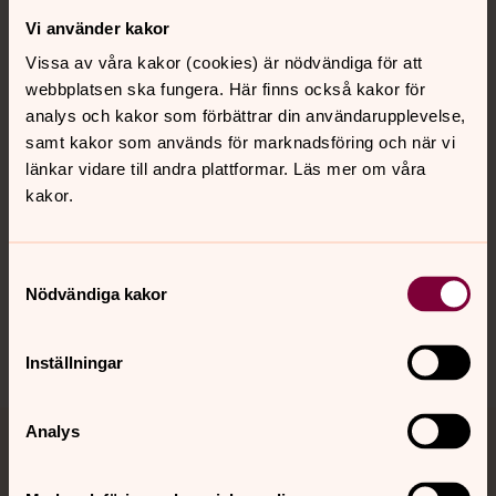
Vi använder kakor
Kontakt
Vissa av våra kakor (cookies) är nödvändiga för att
webbplatsen ska fungera. Här finns också kakor för
Kalender
analys och kakor som förbättrar din användarupplevelse,
samt kakor som används för marknadsföring och när vi
länkar vidare till andra plattformar. Läs mer om våra
kakor.
Hitta snabbt
Samtyckesval
Sociala kanaler
Nödvändiga kakor
Inställningar
Analys
Jourhavande präst