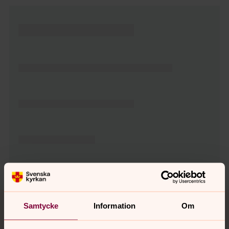
Tillbaka till toppen
Tillbaka till innehållet
Samtycke
Information
Om