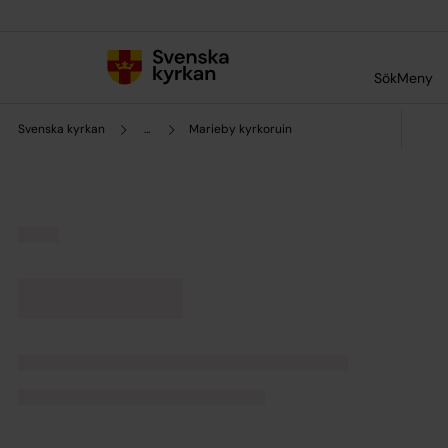
Till innehållet
Till undermeny
Sök
Meny
Svenska kyrkan
...
Marieby kyrkoruin